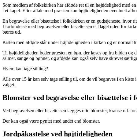
Som medlem af folkekirken har afdøde ret til en højtidelighed med en pr
i et kapel. Efter aftale med præsten kan højtideligheden eventuelt afhol
En begravelse eller bisættelse i folkekirken er en gudstjeneste, hvor ri
I forbindelse med begravelsen eller bisættelsen er flaget uden for kirk
bæres ud.
Kisten med afdøde står under højtideligheden i kirken og er normalt l
Til højtideligheden beder præsten en bøn, der læses op fra biblen og 
salmer, sange og bønner, og afdøde kan også selv have skrevet særlige
Hvem kan tage stilling?
Alle over 15 år kan selv tage stilling til, om de vil begraves i en kis
valget.
Blomster ved begravelse eller bisættelse i 
Ved begravelsen eller bisættelsen lægges ofte blomster, kranse o.l. 
Der kan også være pyntet med andet end blomster.
Jordpåkastelse ved højtideligheden