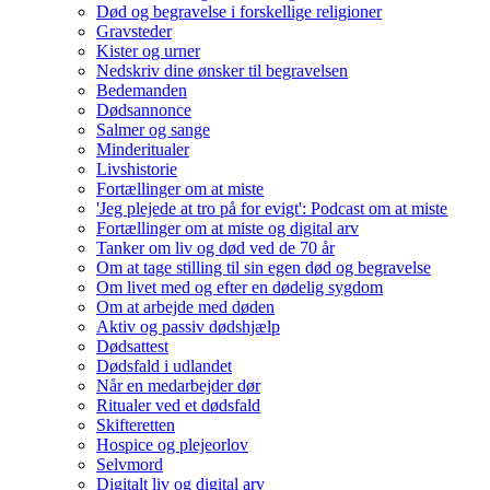
Død og begravelse i forskellige religioner
Gravsteder
Kister og urner
Nedskriv dine ønsker til begravelsen
Bedemanden
Dødsannonce
Salmer og sange
Minderitualer
Livshistorie
Fortællinger om at miste
'Jeg plejede at tro på for evigt': Podcast om at miste
Fortællinger om at miste og digital arv
Tanker om liv og død ved de 70 år
Om at tage stilling til sin egen død og begravelse
Om livet med og efter en dødelig sygdom
Om at arbejde med døden
Aktiv og passiv dødshjælp
Dødsattest
Dødsfald i udlandet
Når en medarbejder dør
Ritualer ved et dødsfald
Skifteretten
Hospice og plejeorlov
Selvmord
Digitalt liv og digital arv