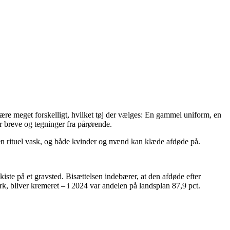
 være meget forskelligt, hvilket tøj der vælges: En gammel uniform, en
er breve og tegninger fra pårørende.
ngen rituel vask, og både kvinder og mænd kan klæde afdøde på.
kiste på et gravsted. Bisættelsen indebærer, at den afdøde efter
ark, bliver kremeret – i 2024 var andelen på landsplan
87,9
pct.