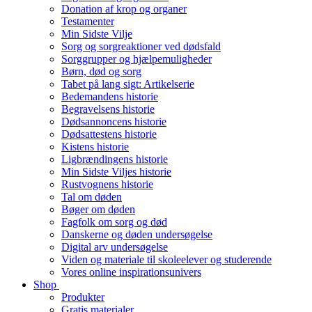
Donation af krop og organer
Testamenter
Min Sidste Vilje
Sorg og sorgreaktioner ved dødsfald
Sorggrupper og hjælpemuligheder
Børn, død og sorg
Tabet på lang sigt: Artikelserie
Bedemandens historie
Begravelsens historie
Dødsannoncens historie
Dødsattestens historie
Kistens historie
Ligbrændingens historie
Min Sidste Viljes historie
Rustvognens historie
Tal om døden
Bøger om døden
Fagfolk om sorg og død
Danskerne og døden undersøgelse
Digital arv undersøgelse
Viden og materiale til skoleelever og studerende
Vores online inspirationsunivers
Shop
Produkter
Gratis materialer