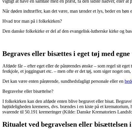
vigtigt at have en samtale med en præst, få den sidste nadver, eller at
Når døden indtræffer, kan det være, man tænder et lys, beder en bøn 
Hvad tror man på i folkekirken?
Den danske folkekirke er del af den evangelisk-lutherske kirke og bas
Begraves eller bisættes i eget tøj med egne 
Afdøde får – efter eget eller de pårørendes ønske – som regel sit eget 
festkjole, et joggingsæt etc. – men ofte er det tøj, som siger noget om
Det kan være enten pårørende, sundhedsfagligt personale eller en
bed
Begravelse eller bisættelse?
I folkekirken kan den afdøde enten blive begravet eller bisat. Begravel
højtideligheden kremeres, dvs. brændes i en kiste på et krematorium, h
svarende til 50.
191
kremeringer (Kilde: Danske Krematoriers Landsfo
Ritualet ved begravelsen eller bisættelsen 