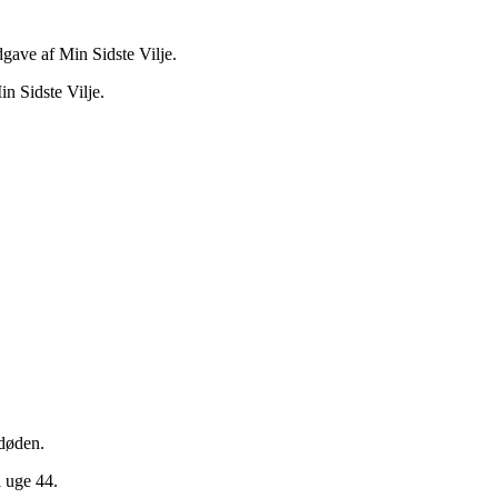
dgave af Min Sidste Vilje.
n Sidste Vilje.
døden.
i uge 44.