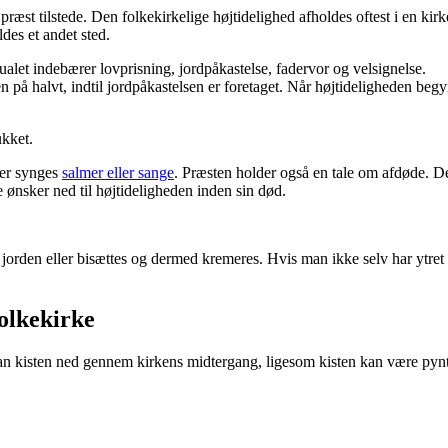
æst tilstede. Den folkekirkelige højtidelighed afholdes oftest i en kirk
des et andet sted.
tualet indebærer lovprisning, jordpåkastelse, fadervor og velsignelse.
en på halvt, indtil jordpåkastelsen er foretaget. Når højtideligheden be
ukket.
der synges
salmer eller sange
. Præsten holder også en tale om afdøde. D
 ønsker ned til højtideligheden inden sin død.
te i jorden eller bisættes og dermed kremeres. Hvis man ikke selv har ytr
folkekirke
foran kisten ned gennem kirkens midtergang, ligesom kisten kan være py