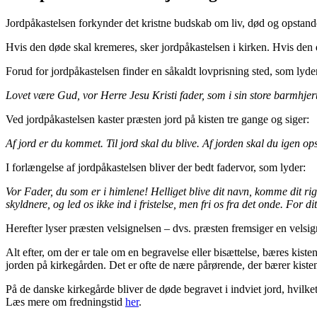
Jordpåkastelsen forkynder det kristne budskab om liv, død og opstand
Hvis den døde skal kremeres, sker jordpåkastelsen i kirken. Hvis den 
Forud for jordpåkastelsen finder en såkaldt lovprisning sted, som lyde
Lovet være Gud, vor Herre Jesu Kristi fader, som i sin store barmhjert
Ved jordpåkastelsen kaster præsten jord på kisten tre gange og siger:
Af jord er du kommet. Til jord skal du blive. Af jorden skal du igen ops
I forlængelse af jordpåkastelsen bliver der bedt fadervor, som lyder:
Vor Fader, du som er i himlene! Helliget blive dit navn, komme dit rig
skyldnere, og led os ikke ind i fristelse, men fri os fra det onde. For
Herefter lyser præsten velsignelsen – dvs. præsten fremsiger en velsig
Alt efter, om der er tale om en begravelse eller bisættelse, bæres kiste
jorden på kirkegården. Det er ofte de nære pårørende, der bærer kisten
På de danske kirkegårde bliver de døde begravet i indviet jord, hvilke
Læs mere om fredningstid
her
.