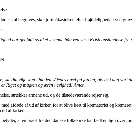
else.
døde skal begraves, sker jordpåkastelsen efter højtideligheden ved grav
r:
ighed har genfødt os til et levende håb ved Jesu Kristi opstandelse fra 
tå.
e, ske din vilje som i himlen således også på jorden; giv os i dag vort d
 dit er Riget og magten og æren i evighed! Amen.
nelse, strækker armene ud, og de tilstedeværende rejser sig.
n med afdøde af ud af kirken for at blive kørt til krematoriet og kremeret
 ud af kirken.
t betyder, at en præst fra den danske folkekirke har bedt en bøn over jo