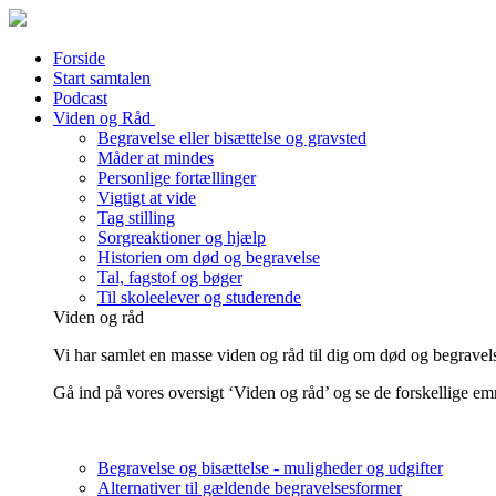
Forside
Start samtalen
Podcast
Viden og Råd
Begravelse eller bisættelse og gravsted
Måder at mindes
Personlige fortællinger
Vigtigt at vide
Tag stilling
Sorgreaktioner og hjælp
Historien om død og begravelse
Tal, fagstof og bøger
Til skoleelever og studerende
Viden og råd
Vi har samlet en masse viden og råd til dig om død og begravels
Gå ind på vores oversigt ‘Viden og råd’ og se de forskellige em
Begravelse og bisættelse - muligheder og udgifter
Alternativer til gældende begravelsesformer