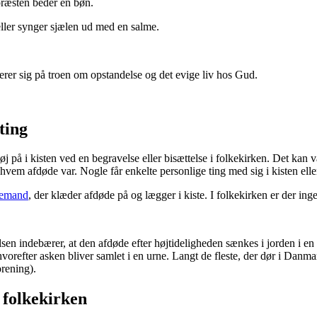
 præsten beder en bøn.
eller synger sjælen ud med en salme.
erer sig på troen om opstandelse og det evige liv hos Gud.
ting
tøj på i kisten ved en begravelse eller bisættelse i folkekirken. Det kan
, hvem afdøde var. Nogle får enkelte personlige ting med sig i kisten ell
emand
, der klæder afdøde på og lægger i kiste. I folkekirken er der i
sen indebærer, at den afdøde efter højtideligheden sænkes i jorden i en 
vorefter asken bliver samlet i en urne. Langt de fleste, der dør i Danm
rening).
i folkekirken