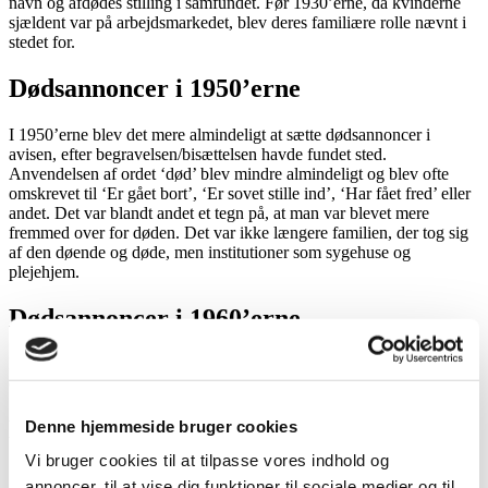
navn og afdødes stilling i samfundet. Før 1930’erne, da kvinderne
sjældent var på arbejdsmarkedet, blev deres familiære rolle nævnt i
stedet for.
Dødsannoncer i 1950’erne
I 1950’erne blev det mere almindeligt at sætte dødsannoncer i
avisen, efter begravelsen/bisættelsen havde fundet sted.
Anvendelsen af ordet ‘død’ blev mindre almindeligt og blev ofte
omskrevet til ‘Er gået bort’, ‘Er sovet stille ind’, ‘Har fået fred’ eller
andet. Det var blandt andet et tegn på, at man var blevet mere
fremmed over for døden. Det var ikke længere familien, der tog sig
af den døende og døde, men institutioner som sygehuse og
plejehjem.
Dødsannoncer i 1960’erne
I 1960’erne begyndte nogle at skrive afdødes fødselsdato i
dødsannoncen, men dette blev først almindeligt i 1980’erne.
Dødsannoncer i 1990’erne
Denne hjemmeside bruger cookies
Vi bruger cookies til at tilpasse vores indhold og
I 1990’erne begyndte man at anvende symboler som fx et kors eller
annoncer, til at vise dig funktioner til sociale medier og til