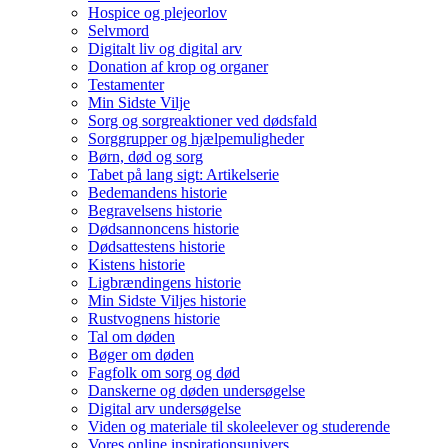
Hospice og plejeorlov
Selvmord
Digitalt liv og digital arv
Donation af krop og organer
Testamenter
Min Sidste Vilje
Sorg og sorgreaktioner ved dødsfald
Sorggrupper og hjælpemuligheder
Børn, død og sorg
Tabet på lang sigt: Artikelserie
Bedemandens historie
Begravelsens historie
Dødsannoncens historie
Dødsattestens historie
Kistens historie
Ligbrændingens historie
Min Sidste Viljes historie
Rustvognens historie
Tal om døden
Bøger om døden
Fagfolk om sorg og død
Danskerne og døden undersøgelse
Digital arv undersøgelse
Viden og materiale til skoleelever og studerende
Vores online inspirationsunivers