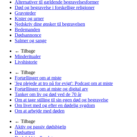
Alternativer til gældende begravelsesformer
Død og begravelse i forskellige religioner
Gravsteder
Kister og urner
Nedskriv dine ønsker til begravelsen
Bedemanden
Dødsannonce
Salmer og sange
← Tilbage
Minderitualer
Livshistorie
← Tilbage
Fortællinger om at miste
'Jeg plejede at tro på for evigt': Podcast om at miste
Fortællinger om at miste og digital arv
Tanker om liv og død ved de 70 år
Om at tage stilling til sin egen død og begravelse
Om livet med og efter en dødelig sygdom
Om at arbejde med døden
← Tilbage
Aktiv og passiv dødshjælp
Dødsattest