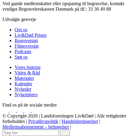
Ved gamle medlemskaber eller opsparing til begravelse, kontakt
venligst Begravelseskassen Danmark på tlf.: 33 36 49 88
Udvalgte genveje
Om os
Liv&Død Prisen
Bogoversigt
Filmoversigt
Podcasts
Støt os
Vores historie
Viden & Råd
Materialer
Kalender
Nyheder
Nyhedsbrev
Find os på de sociale medier
© Copyright 2026 | Landsforeningen Liv&Død | Alle rettigheder
forbeholdes |
Privatlivspolitik
|
Handelsbetingelser
|
Medlemsabonnement – betingelser
|