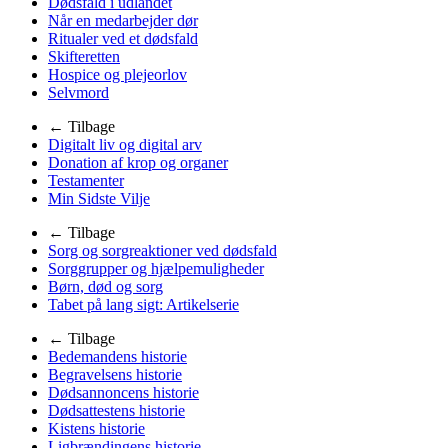
Dødsfald i udlandet
Når en medarbejder dør
Ritualer ved et dødsfald
Skifteretten
Hospice og plejeorlov
Selvmord
← Tilbage
Digitalt liv og digital arv
Donation af krop og organer
Testamenter
Min Sidste Vilje
← Tilbage
Sorg og sorgreaktioner ved dødsfald
Sorggrupper og hjælpemuligheder
Børn, død og sorg
Tabet på lang sigt: Artikelserie
← Tilbage
Bedemandens historie
Begravelsens historie
Dødsannoncens historie
Dødsattestens historie
Kistens historie
Ligbrændingens historie