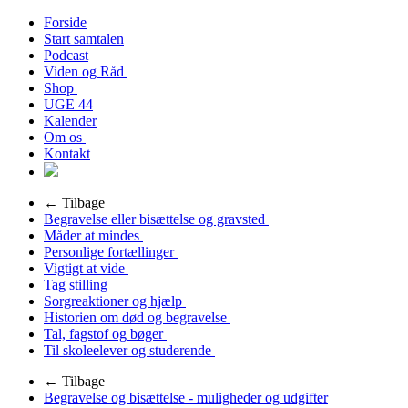
Forside
Start samtalen
Podcast
Viden og Råd
Shop
UGE 44
Kalender
Om os
Kontakt
← Tilbage
Begravelse eller bisættelse og gravsted
Måder at mindes
Personlige fortællinger
Vigtigt at vide
Tag stilling
Sorgreaktioner og hjælp
Historien om død og begravelse
Tal, fagstof og bøger
Til skoleelever og studerende
← Tilbage
Begravelse og bisættelse - muligheder og udgifter