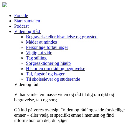
Forside
Start samtalen
Podcast
Viden og Råd
Begravelse eller bisættelse og gravsted
Måder at mindes
Personlige fortællinger
Vigtigt at vide
Tag stilling
Sorgreaktioner og hjælp
Historien om død og begravelse
Tal, fagstof og bøger
Til skoleelever og studerende
Viden og råd
Vi har samlet en masse viden og råd til dig om død og
begravelse, tab og sorg.
Gå ind på vores oversigt ‘Viden og råd’ og se de forskellige
emner – eller vælg et specifikt emne i menuen og find
information om det, du søger.