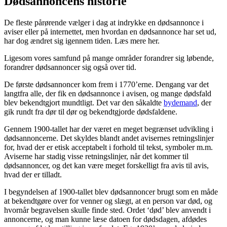
Dødsannoncens historie
De fleste pårørende vælger i dag at indrykke en dødsannonce i
aviser eller på internettet, men hvordan en dødsannonce har set ud,
har dog ændret sig igennem tiden. Læs mere her.
Ligesom vores samfund på mange områder forandrer sig løbende,
forandrer dødsannoncer sig også over tid.
De første dødsannoncer kom frem i 1770’erne. Dengang var det
langtfra alle, der fik en dødsannonce i avisen, og mange dødsfald
blev bekendtgjort mundtligt. Det var den såkaldte
bydemand
, der
gik rundt fra dør til dør og bekendtgjorde dødsfaldene.
Gennem 1900-tallet har der været en meget begrænset udvikling i
dødsannoncerne. Det skyldes blandt andet avisernes retningslinjer
for, hvad der er etisk acceptabelt i forhold til tekst, symboler m.m.
Aviserne har stadig visse retningslinjer, når det kommer til
dødsannoncer, og det kan være meget forskelligt fra avis til avis,
hvad der er tilladt.
I begyndelsen af 1900-tallet blev dødsannoncer brugt som en måde
at bekendtgøre over for venner og slægt, at en person var død, og
hvornår begravelsen skulle finde sted. Ordet ‘død’ blev anvendt i
annoncerne, og man kunne læse datoen for dødsdagen, afdødes