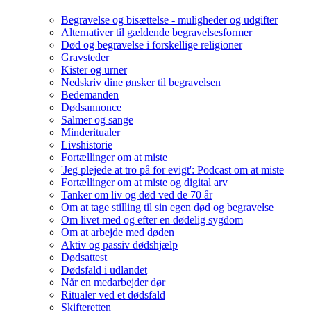
Begravelse og bisættelse - muligheder og udgifter
Alternativer til gældende begravelsesformer
Død og begravelse i forskellige religioner
Gravsteder
Kister og urner
Nedskriv dine ønsker til begravelsen
Bedemanden
Dødsannonce
Salmer og sange
Minderitualer
Livshistorie
Fortællinger om at miste
'Jeg plejede at tro på for evigt': Podcast om at miste
Fortællinger om at miste og digital arv
Tanker om liv og død ved de 70 år
Om at tage stilling til sin egen død og begravelse
Om livet med og efter en dødelig sygdom
Om at arbejde med døden
Aktiv og passiv dødshjælp
Dødsattest
Dødsfald i udlandet
Når en medarbejder dør
Ritualer ved et dødsfald
Skifteretten