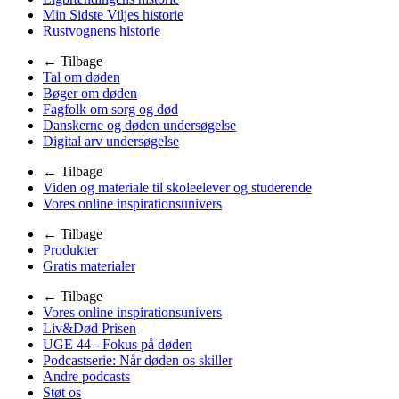
Min Sidste Viljes historie
Rustvognens historie
← Tilbage
Tal om døden
Bøger om døden
Fagfolk om sorg og død
Danskerne og døden undersøgelse
Digital arv undersøgelse
← Tilbage
Viden og materiale til skoleelever og studerende
Vores online inspirationsunivers
← Tilbage
Produkter
Gratis materialer
← Tilbage
Vores online inspirationsunivers
Liv&Død Prisen
UGE 44 - Fokus på døden
Podcastserie: Når døden os skiller
Andre podcasts
Støt os