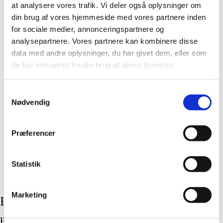
at analysere vores trafik. Vi deler også oplysninger om
Billede 1 af 3
din brug af vores hjemmeside med vores partnere inden
1. pladsen gik til Pauline Drasbæk. Om plakaten
for sociale medier, annonceringspartnere og
analysepartnere. Vores partnere kan kombinere disse
skrev hun: "Plakaten fungerer som et symbol på
data med andre oplysninger, du har givet dem, eller som
vores samhørighed med dem, der har forladt
de har indsamlet fra din brug af deres tjenester.
os. Motivet viser hvordan vi blander fortidens
minder med nutidens kærlighed. Plakaten og De
Samtykkevalg
Nødvendig
dødes dag minder os om, at selvom de ikke er
her fysisk, lever deres minder og indflydelse
videre i vores liv."
Præferencer
Statistik
Marketing
Billeder fra udstillingen i Liv&Død:
Plakater i udstillingen