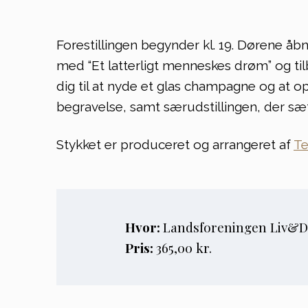
Forestillingen begynder kl. 19. Dørene åbne
med “Et latterligt menneskes drøm” og til
dig til at nyde et glas champagne og at o
begravelse, samt særudstillingen, der sæ
Stykket er produceret og arrangeret af
Te
Hvor:
Landsforeningen Liv&Dø
Pris:
365,00
kr.