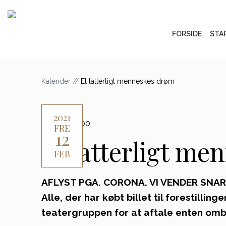
FORSIDE
STA
Kalender
//
Et latterligt menneskes drøm
2021
19:00 - 20:00
FRE
12
TEATER
Et latterligt m
FEB
AFLYST PGA. CORONA. VI VENDER SNA
Alle, der har købt billet til forestilling
teatergruppen for at aftale enten omby