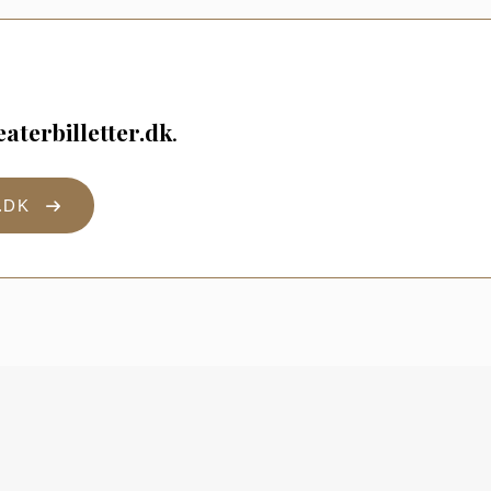
aterbilletter.dk
.
.DK