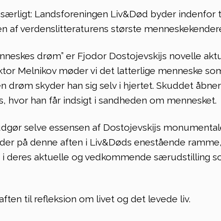
 særligt: Landsforeningen Liv&Død byder indenfor t
Sorgreaktioner og hjælp
 en af verdenslitteraturens største menneskekender
Historien om død og
menneskes drøm” er Fjodor Dostojevskijs novelle akt
begravelse
 Viktor Melnikov møder vi det latterlige menneske so
Tal, fagstof og bøger
I en drøm skyder han sig selv i hjertet. Skuddet åbner
dis, hvor han får indsigt i sandheden om mennesket.
Til skoleelever og
studerende
udgør selve essensen af Dostojevskijs monumental
, der på denne aften i Liv&Døds enestående ramme
nd i deres aktuelle og vedkommende særudstilling 
ten til refleksion om livet og det levede liv.