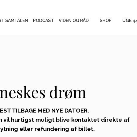
RT SAMTALEN
PODCAST
VIDEN OG RÅD
SHOP
UGE 4
Begravelse eller
Produkter
bisættelse og gravsted
Måder at mindes
Gratis mat
enneskes drøm
Personlige fortællinger
REST TILBAGE MED NYE DATOER.
Vigtigt at vide
en vil hurtigst muligt blive kontaktet direkte af
tning eller refundering af billet.
Tag stilling