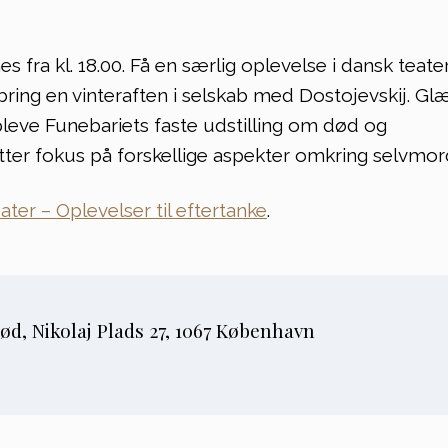
s fra kl. 18.00. Få en særlig oplevelse i dansk teate
bring en vinteraften i selskab med Dostojevskij. Gl
pleve Funebariets faste udstilling om død og
tter fokus på forskellige aspekter omkring selvmor
ater – Oplevelser til eftertanke
.
d, Nikolaj Plads 27, 1067 København