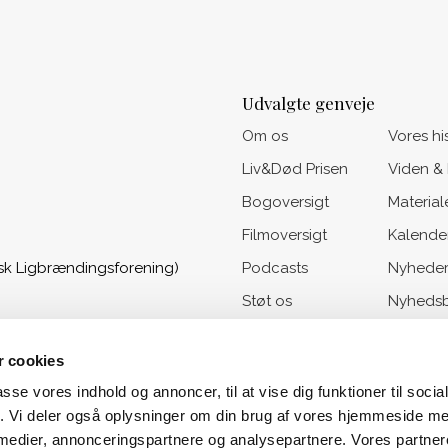
Udvalgte genveje
Om os
Vores hi
Liv&Død Prisen
Viden &
Bogoversigt
Material
Filmoversigt
Kalende
sk Ligbrændingsforening)
Podcasts
Nyhede
Støt os
Nyhedsb
 cookies
passe vores indhold og annoncer, til at vise dig funktioner til soci
fik. Vi deler også oplysninger om din brug af vores hjemmeside m
 medier, annonceringspartnere og analysepartnere. Vores partne