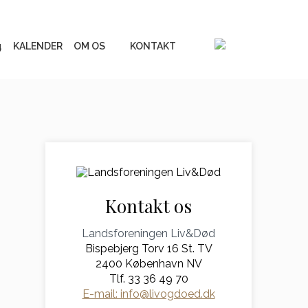
4
KALENDER
OM OS
KONTAKT
Vores online
inspirationsunivers
erialer
Liv&Død Prisen
Kontakt os
UGE 44 - Fokus på døden
Landsforeningen Liv&Død
Bispebjerg Torv 16 St. TV
Podcastserie: Når døden
os skiller
2400 København NV
Tlf. 33 36 49 70
Andre podcasts
E-mail: info@livogdoed.dk