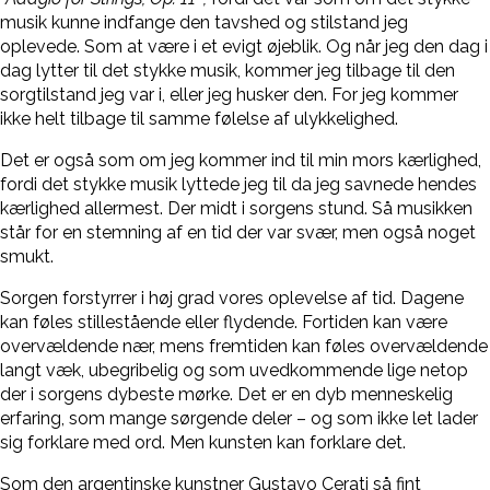
musik kunne indfange den tavshed og stilstand jeg
oplevede. Som at være i et evigt øjeblik. Og når jeg den dag i
dag lytter til det stykke musik, kommer jeg tilbage til den
sorgtilstand jeg var i, eller jeg husker den. For jeg kommer
ikke helt tilbage til samme følelse af ulykkelighed.
Det er også som om jeg kommer ind til min mors kærlighed,
fordi det stykke musik lyttede jeg til da jeg savnede hendes
kærlighed allermest. Der midt i sorgens stund. Så musikken
står for en stemning af en tid der var svær, men også noget
smukt.
Sorgen forstyrrer i høj grad vores oplevelse af tid. Dagene
kan føles stillestående eller flydende. Fortiden kan være
overvældende nær, mens fremtiden kan føles overvældende
langt væk, ubegribelig og som uvedkommende lige netop
der i sorgens dybeste mørke. Det er en dyb menneskelig
erfaring, som mange sørgende deler – og som ikke let lader
sig forklare med ord. Men kunsten kan forklare det.
Som den argentinske kunstner Gustavo Cerati så fint