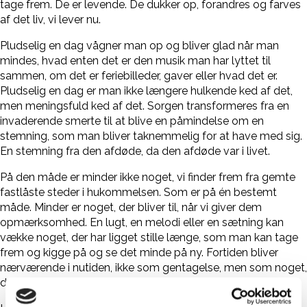
tage frem. De er levende. De dukker op, forandres og farves
af det liv, vi lever nu.
Pludselig en dag vågner man op og bliver glad når man
mindes, hvad enten det er den musik man har lyttet til
sammen, om det er feriebilleder, gaver eller hvad det er.
Pludselig en dag er man ikke længere hulkende ked af det,
men meningsfuld ked af det. Sorgen transformeres fra en
invaderende smerte til at blive en påmindelse om en
stemning, som man bliver taknemmelig for at have med sig.
En stemning fra den afdøde, da den afdøde var i livet.
På den måde er minder ikke noget, vi finder frem fra gemte
fastlåste steder i hukommelsen. Som er på én bestemt
måde. Minder er noget, der bliver til, når vi giver dem
opmærksomhed. En lugt, en melodi eller en sætning kan
vække noget, der har ligget stille længe, som man kan tage
frem og kigge på og se det minde på ny. Fortiden bliver
nærværende i nutiden, ikke som gentagelse, men som noget,
der får en ny form.