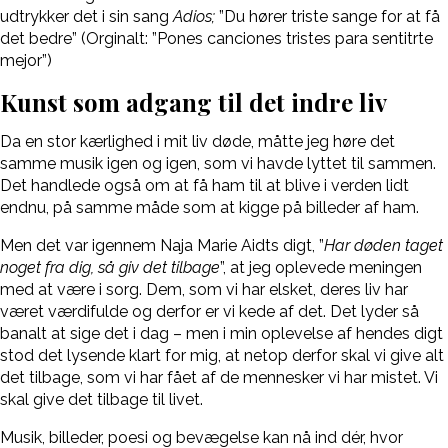
udtrykker det i sin sang
Adios;
”Du hører triste sange for at få
det bedre” (Orginalt: ”Pones canciones tristes para sentitrte
mejor”)
Kunst som adgang til det indre liv
Da en stor kærlighed i mit liv døde, måtte jeg høre det
samme musik igen og igen, som vi havde lyttet til sammen.
Det handlede også om at få ham til at blive i verden lidt
endnu, på samme måde som at kigge på billeder af ham.
Men det var igennem Naja Marie Aidts digt, ”
Har døden taget
noget fra dig, så giv det tilbage
”, at jeg oplevede meningen
med at være i sorg. Dem, som vi har elsket, deres liv har
været værdifulde og derfor er vi kede af det. Det lyder så
banalt at sige det i dag – men i min oplevelse af hendes digt
stod det lysende klart for mig, at netop derfor skal vi give alt
det tilbage, som vi har fået af de mennesker vi har mistet. Vi
skal give det tilbage til livet.
Musik, billeder, poesi og bevægelse kan nå ind dér, hvor