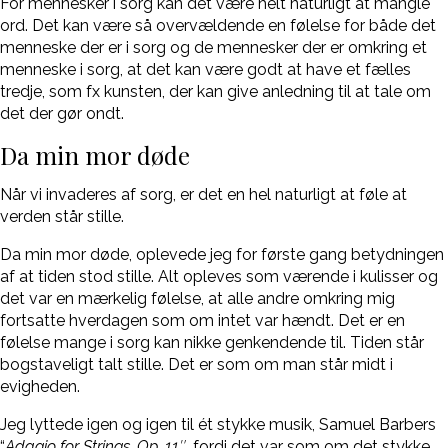
For mennesker i sorg kan det være helt naturligt at mangle
ord. Det kan være så overvældende en følelse for både det
menneske der er i sorg og de mennesker der er omkring et
menneske i sorg, at det kan være godt at have et fælles
tredje, som fx kunsten, der kan give anledning til at tale om
det der gør ondt.
Da min mor døde
Når vi invaderes af sorg, er det en hel naturligt at føle at
verden står stille.
Da min mor døde, oplevede jeg for første gang betydningen
af at tiden stod stille. Alt opleves som værende i kulisser og
det var en mærkelig følelse, at alle andre omkring mig
fortsatte hverdagen som om intet var hændt. Det er en
følelse mange i sorg kan nikke genkendende til. Tiden står
bogstaveligt talt stille. Det er som om man står midt i
evigheden.
Jeg lyttede igen og igen til ét stykke musik, Samuel Barbers
“
Adagio for Strings, Op. 11″,
fordi det var som om det stykke