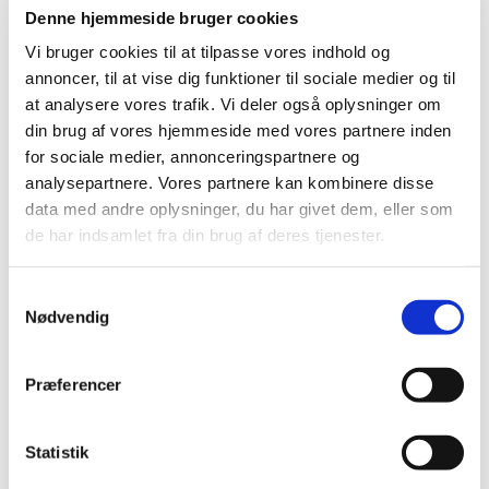
selvbestemmelse/medbestemmelse,
Denne hjemmeside bruger cookies
lovgivning og bæredygtighed ved
Vi bruger cookies til at tilpasse vores indhold og
begravelse/bisættelse.
annoncer, til at vise dig funktioner til sociale medier og til
at analysere vores trafik. Vi deler også oplysninger om
din brug af vores hjemmeside med vores partnere inden
I kølvandet på undersøgelsen er der blevet
for sociale medier, annonceringspartnere og
udarbejdet en pixi-udgave med
analysepartnere. Vores partnere kan kombinere disse
opsummeringer og udvalgte tal. Begge dele kan
data med andre oplysninger, du har givet dem, eller som
findes på Landsforeningen Liv&Døds
de har indsamlet fra din brug af deres tjenester.
hjemmeside.
Samtykkevalg
Nødvendig
Undersøgelsen bliver fulgt op af en
konference
om danskeres forhold til døden den 14. april,
Præferencer
ligesom der i løbet af foråret vil være en
foredragsrække om ritualer i forbindelse med
Statistik
døden. Foredragene finder sted i
Funebariet
,