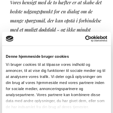
Vores hensigt med de to hæfter er at skabe det
bedste udgangspunkt for en dialog om de
mange spørgsmål, der kan opstå i forbindelse
med et muligt dødsfald - og ikke mindst
skabe de bedste rammer for en god afsked,
skulle det værste ske, at barnet dør.
Denne hjemmeside bruger cookies
Død og begravelse er ofte tabubelagte emner i
Vi bruger cookies til at tilpasse vores indhold og
annoncer, til at vise dig funktioner til sociale medier og til
vores samfund, og mange har derfor
at analysere vores trafik. Vi deler også oplysninger om
berøringsangst over for disse emner. Vores
din brug af vores hjemmeside med vores partnere inden
for sociale medier, annonceringspartnere og
erfaringer viser dog, at det kan give ro og
analysepartnere. Vores partnere kan kombinere disse
afklaring at få taget stilling til forhold
data med andre oplysninger, du har givet dem, eller som
de har indsamlet fra din brug af deres tjenester.
omkring døden, heriblandt