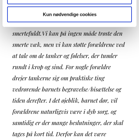
At være forældre til et barn med en sygdom,
Kun nødvendige cookies
som barnet risikerer at dø af, er ubeskriveligt
smertefuldt.Vi kan på ingen måde trøste den
smerte væk, men vi kan støtte forældrene ved
at tale om de tanker og følelser, der tumler
rundt i krop og sind. For nogle forældre
drejer tankerne sig om praktiske ting
vedrørende barnets begravelse/bisættelse og
tiden derefter. I det øjeblik, barnet dør, vil
forældrene naturligvis være i dyb sorg, og
samtidig er der mange beslutninger, der skal
tages på kort tid. Derfor kan det være