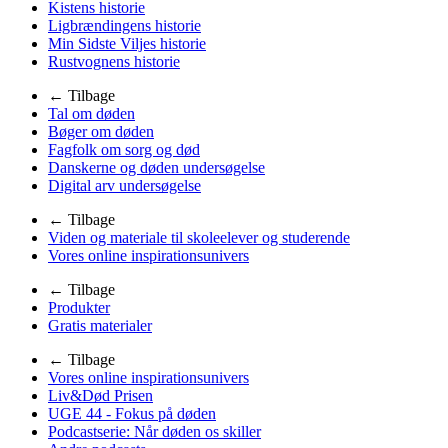
Kistens historie
Ligbrændingens historie
Min Sidste Viljes historie
Rustvognens historie
← Tilbage
Tal om døden
Bøger om døden
Fagfolk om sorg og død
Danskerne og døden undersøgelse
Digital arv undersøgelse
← Tilbage
Viden og materiale til skoleelever og studerende
Vores online inspirationsunivers
← Tilbage
Produkter
Gratis materialer
← Tilbage
Vores online inspirationsunivers
Liv&Død Prisen
UGE 44 - Fokus på døden
Podcastserie: Når døden os skiller