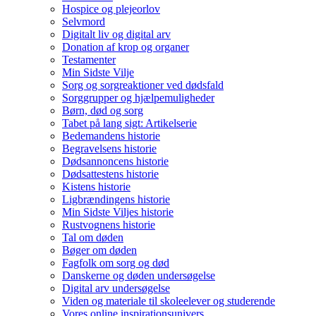
Hospice og plejeorlov
Selvmord
Digitalt liv og digital arv
Donation af krop og organer
Testamenter
Min Sidste Vilje
Sorg og sorgreaktioner ved dødsfald
Sorggrupper og hjælpemuligheder
Børn, død og sorg
Tabet på lang sigt: Artikelserie
Bedemandens historie
Begravelsens historie
Dødsannoncens historie
Dødsattestens historie
Kistens historie
Ligbrændingens historie
Min Sidste Viljes historie
Rustvognens historie
Tal om døden
Bøger om døden
Fagfolk om sorg og død
Danskerne og døden undersøgelse
Digital arv undersøgelse
Viden og materiale til skoleelever og studerende
Vores online inspirationsunivers