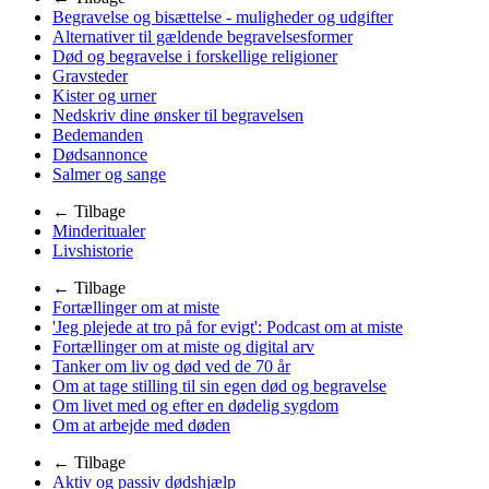
Begravelse og bisættelse - muligheder og udgifter
Alternativer til gældende begravelsesformer
Død og begravelse i forskellige religioner
Gravsteder
Kister og urner
Nedskriv dine ønsker til begravelsen
Bedemanden
Dødsannonce
Salmer og sange
← Tilbage
Minderitualer
Livshistorie
← Tilbage
Fortællinger om at miste
'Jeg plejede at tro på for evigt': Podcast om at miste
Fortællinger om at miste og digital arv
Tanker om liv og død ved de 70 år
Om at tage stilling til sin egen død og begravelse
Om livet med og efter en dødelig sygdom
Om at arbejde med døden
← Tilbage
Aktiv og passiv dødshjælp