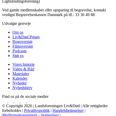
Ligbrændingsforening)
Ved gamle medlemskaber eller opsparing til begravelse, kontakt
venligst Begravelseskassen Danmark på tlf.: 33 36 49 88
Udvalgte genveje
Om os
Liv&Død Prisen
Bogoversigt
Filmoversigt
Podcasts
Støt os
Vores historie
Viden & Råd
Materialer
Kalender
Nyheder
Nyhedsbrev
Find os på de sociale medier
© Copyright 2026 | Landsforeningen Liv&Død | Alle rettigheder
forbeholdes |
Privatlivspolitik
|
Handelsbetingelser
|
Medlemsabonnement – betingelser
|