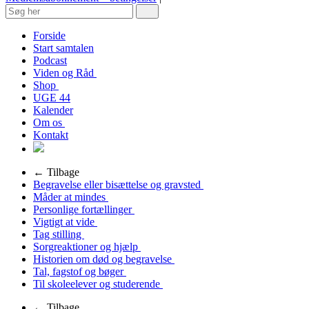
Forside
Start samtalen
Podcast
Viden og Råd
Shop
UGE 44
Kalender
Om os
Kontakt
← Tilbage
Begravelse eller bisættelse og gravsted
Måder at mindes
Personlige fortællinger
Vigtigt at vide
Tag stilling
Sorgreaktioner og hjælp
Historien om død og begravelse
Tal, fagstof og bøger
Til skoleelever og studerende
← Tilbage