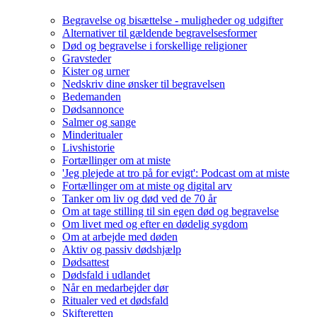
Begravelse og bisættelse - muligheder og udgifter
Alternativer til gældende begravelsesformer
Død og begravelse i forskellige religioner
Gravsteder
Kister og urner
Nedskriv dine ønsker til begravelsen
Bedemanden
Dødsannonce
Salmer og sange
Minderitualer
Livshistorie
Fortællinger om at miste
'Jeg plejede at tro på for evigt': Podcast om at miste
Fortællinger om at miste og digital arv
Tanker om liv og død ved de 70 år
Om at tage stilling til sin egen død og begravelse
Om livet med og efter en dødelig sygdom
Om at arbejde med døden
Aktiv og passiv dødshjælp
Dødsattest
Dødsfald i udlandet
Når en medarbejder dør
Ritualer ved et dødsfald
Skifteretten