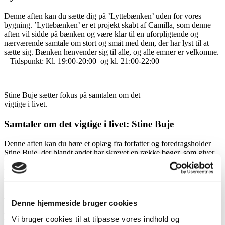
Denne aften kan du sætte dig på ’Lyttebænken’ uden for vores
bygning. ’Lyttebænken’ er et projekt skabt af Camilla, som denne
aften vil sidde på bænken og være klar til en uforpligtende og
nærværende samtale om stort og småt med dem, der har lyst til at
sætte sig. Bænken henvender sig til alle, og alle emner er velkomne.
– Tidspunkt: Kl. 19:00-20:00 og kl. 21:00-22:00
Stine Buje sætter fokus på samtalen om det
vigtige i livet.
Samtaler om det vigtige i livet: Stine Buje
Denne aften kan du høre et oplæg fra forfatter og foredragsholder
Stine Buje, der blandt andet har skrevet en række bøger, som giver
inspiration til at tage stilling til livet. Stine Buje vil med
udgangspunkt i sine samtalekort sætte gode samtaler i gang om det
vigtige i livet, så vi kan komme endnu tættere på vores nærmeste.
Der er en gratis æske samtalekort til de 10 første.
– Tidspunkt: Kl. 20:00-20:45
Denne hjemmeside bruger cookies
Poesi om livet: Claus Høxbroe
Vi bruger cookies til at tilpasse vores indhold og