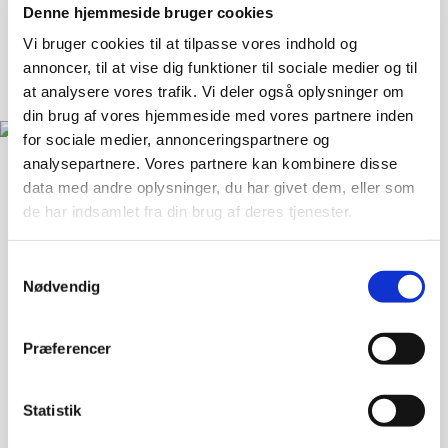
Denne hjemmeside bruger cookies
Vi bruger cookies til at tilpasse vores indhold og
annoncer, til at vise dig funktioner til sociale medier og til
at analysere vores trafik. Vi deler også oplysninger om
din brug af vores hjemmeside med vores partnere inden
for sociale medier, annonceringspartnere og
analysepartnere. Vores partnere kan kombinere disse
data med andre oplysninger, du har givet dem, eller som
Landsforeningen Liv&Død
de har indsamlet fra din brug af deres tjenester.
Bispebjerg Torv 16 St. TV
Samtykkevalg
2400 København NV
Nødvendig
33 36 49 70
info@livogdoed.dk
Præferencer
CVR: 25441397 (Landsforeningen Liv&Død - Dansk
Ligbrændingsforening)
Statistik