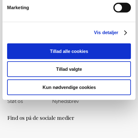
Ved gamle medlemskaber eller
Marketing
opsparing til begravelse, kontakt
venligst Begravelseskassen Danmark
på tlf.: 33 36 49 88
Vis detaljer
Udvalgte genveje
Om os
Vores historie
Tillad alle cookies
Liv&Død Prisen
Viden & Råd
Tillad valgte
Bogoversigt
Materialer
Filmoversigt
Kalender
Kun nødvendige cookies
Podcasts
Nyheder
Støt os
Nyhedsbrev
Find os på de sociale medier