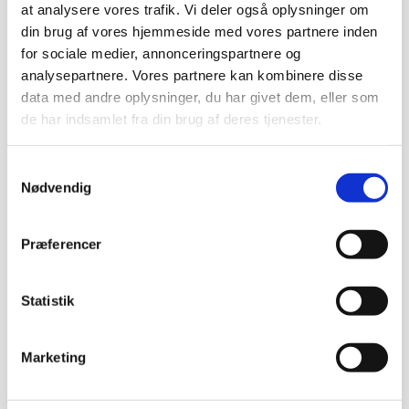
at analysere vores trafik. Vi deler også oplysninger om
din brug af vores hjemmeside med vores partnere inden
for sociale medier, annonceringspartnere og
Tilmelding
analysepartnere. Vores partnere kan kombinere disse
data med andre oplysninger, du har givet dem, eller som
Tilmelding skal ske hos
Unitarernes
de har indsamlet fra din brug af deres tjenester.
Hus
.
Samtykkevalg
Nødvendig
GÅ TIL UNITARERNES HUS
Præferencer
Statistik
Marketing
Kontakt os