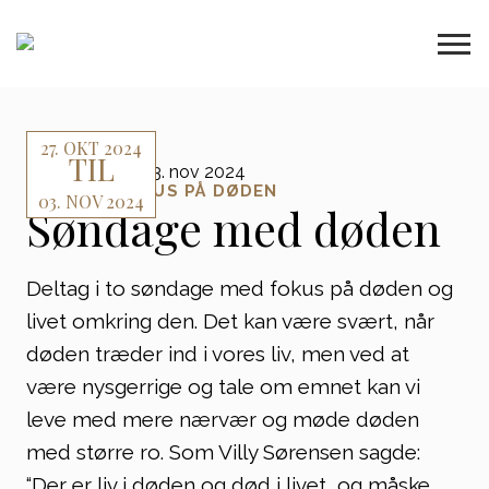
27. OKT 2024
TIL
27. okt 2024 - 03. nov 2024
UGE 44 - FOKUS PÅ DØDEN
03. NOV 2024
Søndage med døden
Deltag i to søndage med fokus på døden og
livet omkring den. Det kan være svært, når
døden træder ind i vores liv, men ved at
være nysgerrige og tale om emnet kan vi
leve med mere nærvær og møde døden
med større ro. Som Villy Sørensen sagde:
“Der er liv i døden og død i livet, og måske