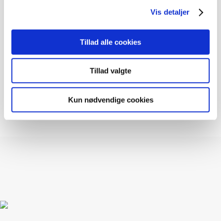
Landsforeningen Liv&Død
Vis detaljer
Bispebjerg Torv 16 St. TV
2400 København NV
Tlf. 33 36 49 70
Tillad alle cookies
E-mail: info@livogdoed.dk
Tillad valgte
Kun nødvendige cookies