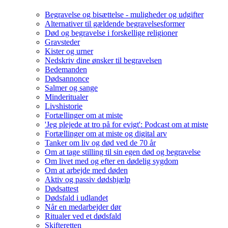
Begravelse og bisættelse - muligheder og udgifter
Alternativer til gældende begravelsesformer
Død og begravelse i forskellige religioner
Gravsteder
Kister og urner
Nedskriv dine ønsker til begravelsen
Bedemanden
Dødsannonce
Salmer og sange
Minderitualer
Livshistorie
Fortællinger om at miste
'Jeg plejede at tro på for evigt': Podcast om at miste
Fortællinger om at miste og digital arv
Tanker om liv og død ved de 70 år
Om at tage stilling til sin egen død og begravelse
Om livet med og efter en dødelig sygdom
Om at arbejde med døden
Aktiv og passiv dødshjælp
Dødsattest
Dødsfald i udlandet
Når en medarbejder dør
Ritualer ved et dødsfald
Skifteretten