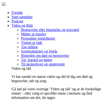
Forside
Start samtalen
Podcast
Viden og Råd
Begravelse eller bisættelse og gravsted
Måder at mindes
Personlige fortællinger
Vigtigt at vide
Tag stilling
Sorgreaktioner og hjælp
Historien om død og begravelse
Tal, fagstof og bøger
Til skoleelever og studerende
Viden og råd
Vi har samlet en masse viden og råd til dig om død og
begravelse, tab og sorg.
Gå ind på vores oversigt ‘Viden og råd’ og se de forskellige
emner – eller vælg et specifikt emne i menuen og find
information om det, du søger.