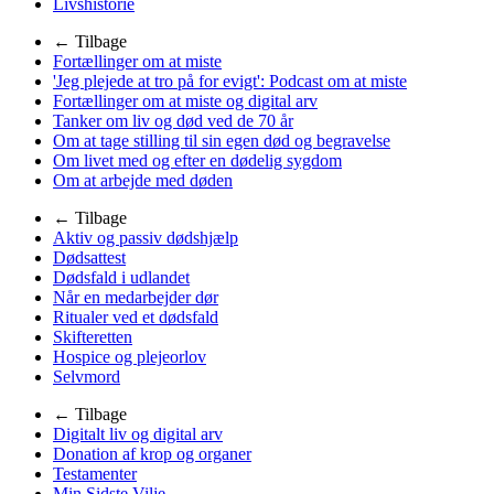
Livshistorie
← Tilbage
Fortællinger om at miste
'Jeg plejede at tro på for evigt': Podcast om at miste
Fortællinger om at miste og digital arv
Tanker om liv og død ved de 70 år
Om at tage stilling til sin egen død og begravelse
Om livet med og efter en dødelig sygdom
Om at arbejde med døden
← Tilbage
Aktiv og passiv dødshjælp
Dødsattest
Dødsfald i udlandet
Når en medarbejder dør
Ritualer ved et dødsfald
Skifteretten
Hospice og plejeorlov
Selvmord
← Tilbage
Digitalt liv og digital arv
Donation af krop og organer
Testamenter
Min Sidste Vilje