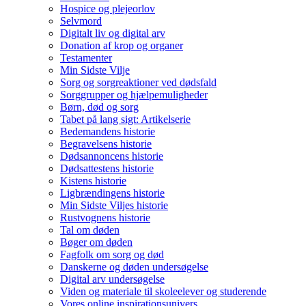
Hospice og plejeorlov
Selvmord
Digitalt liv og digital arv
Donation af krop og organer
Testamenter
Min Sidste Vilje
Sorg og sorgreaktioner ved dødsfald
Sorggrupper og hjælpemuligheder
Børn, død og sorg
Tabet på lang sigt: Artikelserie
Bedemandens historie
Begravelsens historie
Dødsannoncens historie
Dødsattestens historie
Kistens historie
Ligbrændingens historie
Min Sidste Viljes historie
Rustvognens historie
Tal om døden
Bøger om døden
Fagfolk om sorg og død
Danskerne og døden undersøgelse
Digital arv undersøgelse
Viden og materiale til skoleelever og studerende
Vores online inspirationsunivers