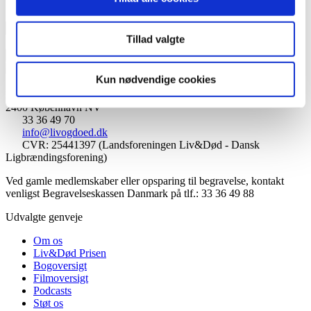
Vil blive afsendt inden for 1-2 uger.
Warning
:
Tillad valgte
Undefined
Tilføj til kurv
variable
$label
Kun nødvendige cookies
Landsforeningen Liv&Død
in
Bispebjerg Torv 16 St. TV
/var/www/liv-
2400 København NV
doed.dk/public_html/wp-
33 36 49 70
content/themes/livogdoed19/woocommerce/global/quantity-
info@livogdoed.dk
input.php
CVR: 25441397 (Landsforeningen Liv&Død - Dansk
on
Ligbrændingsforening)
line
74
Ved gamle medlemskaber eller opsparing til begravelse, kontakt
venligst Begravelseskassen Danmark på tlf.: 33 36 49 88
Udvalgte genveje
Om os
Liv&Død Prisen
Bogoversigt
Filmoversigt
Podcasts
Støt os