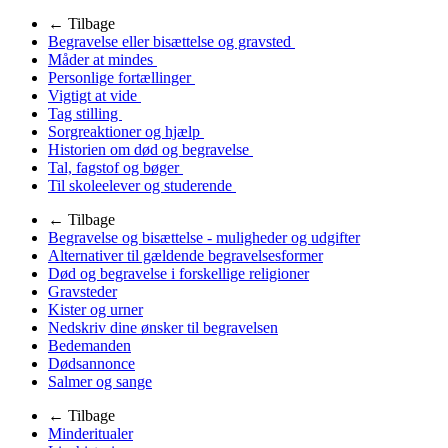
← Tilbage
Begravelse eller bisættelse og gravsted
Måder at mindes
Personlige fortællinger
Vigtigt at vide
Tag stilling
Sorgreaktioner og hjælp
Historien om død og begravelse
Tal, fagstof og bøger
Til skoleelever og studerende
← Tilbage
Begravelse og bisættelse - muligheder og udgifter
Alternativer til gældende begravelsesformer
Død og begravelse i forskellige religioner
Gravsteder
Kister og urner
Nedskriv dine ønsker til begravelsen
Bedemanden
Dødsannonce
Salmer og sange
← Tilbage
Minderitualer