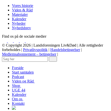
Vores historie
Viden & Råd
Materialer
Kalender
Nyheder
Nyhedsbrev
Find os på de sociale medier
© Copyright 2026 | Landsforeningen Liv&Død | Alle rettigheder
forbeholdes |
Privatlivspolitik
|
Handelsbetingelser
|
Medlemsabonnement – betingelser
|
Forside
Start samtalen
Podcast
Viden og Råd
Shop
UGE 44
Kalender
Om os
Kontakt