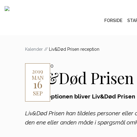
FORSIDE
STA
Kalender
//
Liv&Død Prisen reception
14:00 - 15:30
Liv&Død Prisen 
2019
MAN
16
SEP
Ved receptionen bliver Liv&Død Prisen 
Liv&Død Prisen kan tildeles personer eller 
den ene eller anden måde i spørgsmål omkr