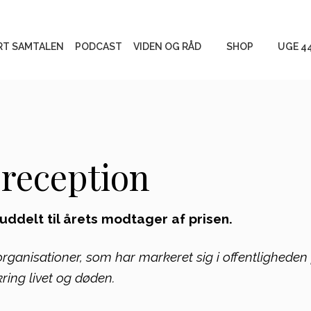
RT SAMTALEN
PODCAST
VIDEN OG RÅD
SHOP
UGE 4
Begravelse eller
Produkter
bisættelse og gravsted
reception
Måder at mindes
Gratis mat
Personlige fortællinger
uddelt til årets modtager af prisen.
Vigtigt at vide
organisationer, som har markeret sig i offentligheden
ing livet og døden.
Tag stilling