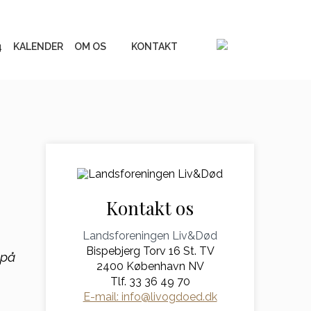
4
KALENDER
OM OS
KONTAKT
Vores online
inspirationsunivers
erialer
Liv&Død Prisen
Kontakt os
UGE 44 - Fokus på døden
Landsforeningen Liv&Død
Bispebjerg Torv 16 St. TV
Podcastserie: Når døden
 på
os skiller
2400 København NV
Tlf. 33 36 49 70
Andre podcasts
E-mail: info@livogdoed.dk