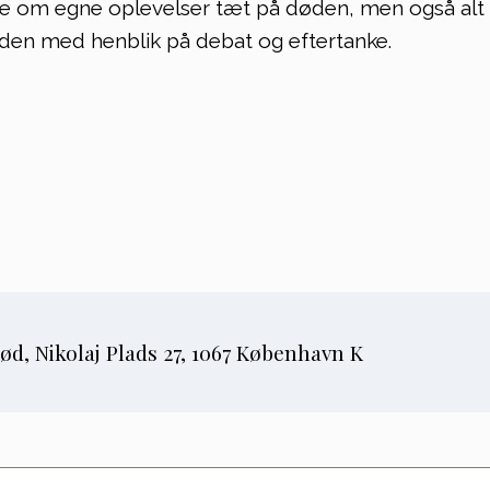
le om egne oplevelser tæt på døden, men også alt
øden med henblik på debat og eftertanke.
Sorgreaktioner og hjælp
Historien om død og
begravelse
Tal, fagstof og bøger
Til skoleelever og
studerende
d, Nikolaj Plads 27, 1067 København K