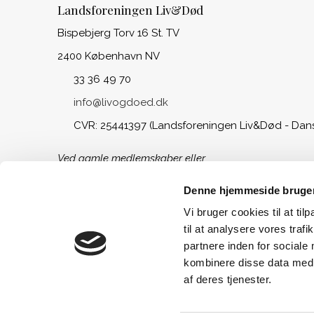
Landsforeningen Liv&Død
Bispebjerg Torv 16 St. TV
2400 København NV
33 36 49 70
info@livogdoed.dk
CVR: 25441397 (Landsforeningen Liv&Død - Dan
Ved gamle medlemskaber eller
opsparing til begravelse, kontakt
venligst Begravelseskassen Danmark
Denne hjemmeside bruger
på tlf.: 33 36 49 88
Vi bruger cookies til at til
til at analysere vores tra
partnere inden for sociale
kombinere disse data med a
af deres tjenester.