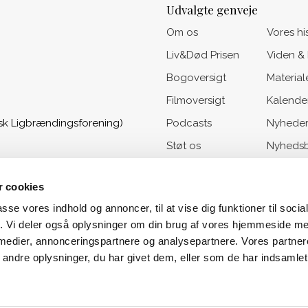
Udvalgte genveje
Om os
Vores hi
Liv&Død Prisen
Viden &
Bogoversigt
Material
Filmoversigt
Kalende
sk Ligbrændingsforening)
Podcasts
Nyhede
Støt os
Nyhedsb
 cookies
passe vores indhold og annoncer, til at vise dig funktioner til soci
fik. Vi deler også oplysninger om din brug af vores hjemmeside m
 medier, annonceringspartnere og analysepartnere. Vores partne
ndre oplysninger, du har givet dem, eller som de har indsamlet 