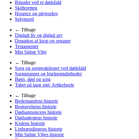
Ritualer ved et dødsfald
Skifteretten
Hospice og plejeorlov
Selvmord
← Tilbage
Digitalt liv og digital arv
Donation af krop og organer
Testamenter
Min Sidste Vilje
← Tilbage
Sorg og sorgreaktioner ved dødsfald
Sorggrupper og hjælpemuligheder
Børn, død og sorg
Tabet på lang sigt: Artikelserie
← Tilbage
Bedemandens historie
Begravelsens historie
Dødsannoncens historie
Dødsattestens historie
Kistens historie
Ligbrændingens historie
Min Sidste Viljes historie