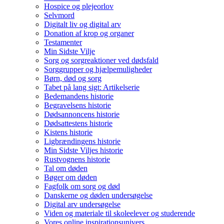
Hospice og plejeorlov
Selvmord
Digitalt liv og digital arv
Donation af krop og organer
Testamenter
Min Sidste Vilje
Sorg og sorgreaktioner ved dødsfald
Sorggrupper og hjælpemuligheder
Børn, død og sorg
Tabet på lang sigt: Artikelserie
Bedemandens historie
Begravelsens historie
Dødsannoncens historie
Dødsattestens historie
Kistens historie
Ligbrændingens historie
Min Sidste Viljes historie
Rustvognens historie
Tal om døden
Bøger om døden
Fagfolk om sorg og død
Danskerne og døden undersøgelse
Digital arv undersøgelse
Viden og materiale til skoleelever og studerende
Vores online inspirationsunivers