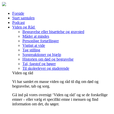
Forside
Start samtalen
Podcast
Viden og Råd
Begravelse eller bisættelse og gravsted
Måder at mindes
Personlige fortællinger
Vigtigt at vide
Tag stilling
Sorgreaktioner og hjælp
Historien om død og begravelse
Tal, fagstof og bøger
Til skoleelever og studerende
Viden og råd
Vi har samlet en masse viden og råd til dig om død og
begravelse, tab og sorg.
Gå ind på vores oversigt ‘Viden og råd’ og se de forskellige
emner – eller vælg et specifikt emne i menuen og find
information om det, du søger.