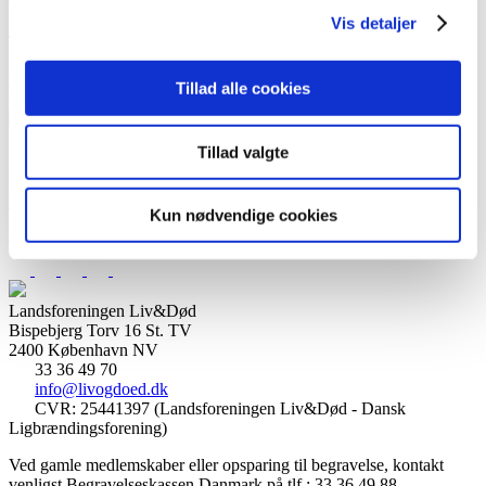
Tilmelding
Vis detaljer
Tilmelding skal ske hos
Billetto
.
Gå til Billetto
Tillad alle cookies
2020
Lør
14
Nov
Kontakt os
Tillad valgte
Landsforeningen Liv&Død
Bispebjerg Torv 16 St. TV
2400 København NV
Tlf. 33 36 49 70
Kun nødvendige cookies
E-mail: info@livogdoed.dk
Landsforeningen Liv&Død
Bispebjerg Torv 16 St. TV
2400 København NV
33 36 49 70
info@livogdoed.dk
CVR: 25441397 (Landsforeningen Liv&Død - Dansk
Ligbrændingsforening)
Ved gamle medlemskaber eller opsparing til begravelse, kontakt
venligst Begravelseskassen Danmark på tlf.: 33 36 49 88