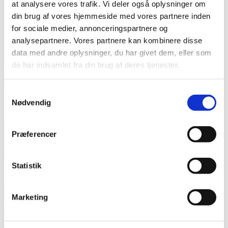
at analysere vores trafik. Vi deler også oplysninger om
din brug af vores hjemmeside med vores partnere inden
Medvirkende:
Camilla Maria Jørgensen
for sociale medier, annonceringspartnere og
Emma Sofie Bak
analysepartnere. Vores partnere kan kombinere disse
Klara Sofia Lind Witt
data med andre oplysninger, du har givet dem, eller som
Grafik:
Nanna Ougaard Mahnecke
de har indsamlet fra din brug af deres tjenester.
Koreograf:
Tine Hammerbo
Samtykkevalg
Sound design:
Nødvendig
Vera Sofie Gerup Schou
Med hjælp fra:
Emil Hansen
Præferencer
Karoline Amalie Severinsen
Landsforeningen for Efterladte efter Selvmord
Statistik
Hvor:
Landsforeningen Liv&Død, Nikolaj Plads 27, 1067
København K
Marketing
Pris:
65,00
kr.