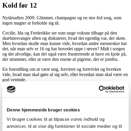
Kold før 12
Nytårsaften 2009: Glimmer, champagne og en stor fed sorg, som
ingen magter at forholde sig til.
Cecilie, Ida og Frederikke ser som unge voksne tilbage på den
skæbnesvangre aften og diskuterer, hvad det egentlig var, der skete.
Men hvordan skulle man kunne vide, hvordan andre mennesker har
det, når man selv er 16 og har hovedet oppe i røven? Midt i sorgen
og det alvorlige, kan det også være frustrerende at have en kjole på,
der strammer, eller at være den eneste af pigerne, der er jomfru.
En forestilling om at være ung, forvirret og fortvivlet og hverken
vide, hvad man skal gøre af sig selv, eller hvordan man skal være en
god veninde.
Tre piger, en nytårsaften og tre forskellige historier.
En forestilling om at forholde sig til sorg.
Forestillingen bliver opsat i samarbejde med Landsforeningen
Denne hjemmeside bruger cookies
Liv&Død, som samtidig med eventet har en udstilling om selvmord.
Vi bruger cookies til at tilpasse vores indhold og
Den får man også adgang til, når man køber billetter. Vi opfordrer
til, at man kommer minimum en halv time før forestillingens start,
annoncer, til at vise dig funktioner til sociale medier og til
hvis man også vil nå at se udstillingen.