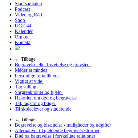
Start samtalen
Podcast
Viden og Råd
Shop
UGE 44
Kalender
Om os
Kontakt
← Tilbage
Begravelse eller bisættelse og gravsted
Måder at mindes
Personlige fortællinger
Vigtigt at vide
Tag stilling
Sorgreaktioner og hjælp
Historien om død og begravelse
Tal, fagstof og bøger
Til skoleelever og studerende
← Tilbage
Begravelse og bisættelse - muligheder og udgifter
Alternativer til gældende begravelsesformer
Død og begravelse i forskellige religioner