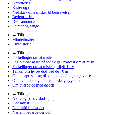
Gravsteder
Kister og urner
Nedskriv dine ønsker til begravelsen
Bedemanden
Dødsannonce
Salmer og sange
← Tilbage
Minderitualer
Livshistorie
← Tilbage
Fortællinger om at miste
'Jeg plejede at tro på for evigt': Podcast om at miste
Fortællinger om at miste og digital arv
Tanker om liv og død ved de 70 år
Om at tage stilling til sin egen død og begravelse
Om livet med og efter en dødelig sygdom
Om at arbejde med døden
← Tilbage
Aktiv og passiv dødshjælp
Dødsattest
Dødsfald i udlandet
Når en medarbejder dør