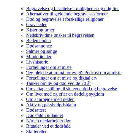
Begravelse og bisættelse - muligheder og udgifter
Alternativer til gældende begravelsesformer
Død og begravelse i forskellige religioner
Gravsteder
Kister og urner
Nedskriv dine ønsker til begravelsen
Bedemanden
Dødsannonce
Salmer og sange
Minderitualer
Livshistorie
Fortællinger om at miste
'Jeg plejede at tro på for evigt': Podcast om at miste
Fortællinger om at miste og digital arv
Tanker om liv og død ved de 70 år
Om at tage stilling til sin egen død og begravelse
Om livet med og efter en dødelig sygdom
Om at arbejde med døden
Aktiv og passiv dødshjælp
Dødsattest
Dødsfald i udlandet
Når en medarbejder dør
Ritualer ved et dødsfald
Skifteretten