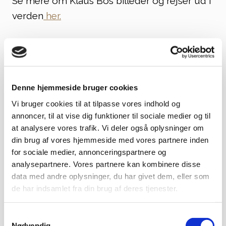
Se mere om Klaus Bos billeder og rejser ud i
verden
her.
Pris pr. person: 100 kr.
Det vil være muligt at købe te og kaffe.
Denne hjemmeside bruger cookies
Foredraget finder sted i Funebariet, vores
Vi bruger cookies til at tilpasse vores indhold og
udstillingssted om døden, og inden foredraget
annoncer, til at vise dig funktioner til sociale medier og til
at analysere vores trafik. Vi deler også oplysninger om
har du mulighed for at se udstillingen.
din brug af vores hjemmeside med vores partnere inden
for sociale medier, annonceringspartnere og
Tilmeldingsfrist: 30/3 kl. 12
analysepartnere. Vores partnere kan kombinere disse
data med andre oplysninger, du har givet dem, eller som
de har indsamlet fra din brug af deres tjenester.
Hvor:
Landsforeningen Liv&Død,
Samtykkevalg
Nødvendig