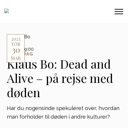
2023
TOR
30
17:00 - 19:00
FOREDRAG
MAR
Klaus Bo: Dead and
Alive – på rejse med
døden
Har du nogensinde spekuleret over, hvordan
man forholder til døden i andre kulturer?