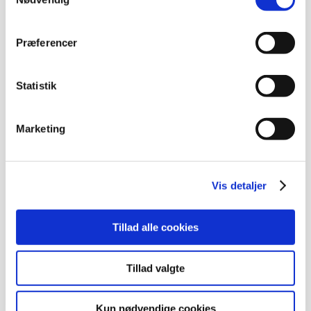
Nikolaj Plads 27, 1067 København K
Pris:
100,00
kr.
Præferencer
Statistik
Tilmelding
Marketing
Tilmeldingsfrist overskredet –
tilmelding ikke mulig
Vis detaljer
Tillad alle cookies
Tillad valgte
Kun nødvendige cookies