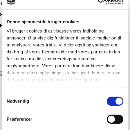
TID
: Torsdag d. 30. oktober kl. 16-18.
STED
: Spiren, orangeriet overfor restauranten i Maltgården.
Denne hjemmeside bruger cookies
BILLETTER
: 30 kr. (max 15 pladser)
Vi bruger cookies til at tilpasse vores indhold og
annoncer, til at vise dig funktioner til sociale medier og til
at analysere vores trafik. Vi deler også oplysninger om
din brug af vores hjemmeside med vores partnere inden
for sociale medier, annonceringspartnere og
analysepartnere. Vores partnere kan kombinere disse
data med andre oplysninger, du har givet dem, eller som
de har indsamlet fra din brug af deres tjenester.
Samtykkevalg
Landsforeningen Liv&Død
Nødvendig
Bispebjerg Torv 16 St. TV
2400 København NV
Præferencer
33 36 49 70