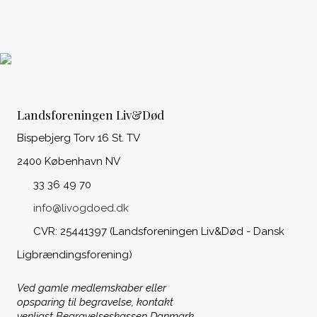
Landsforeningen Liv&Død
Bispebjerg Torv 16 St. TV
2400 København NV
33 36 49 70
info@livogdoed.dk
CVR: 25441397 (Landsforeningen Liv&Død - Dansk
Ligbrændingsforening)
Ved gamle medlemskaber eller
opsparing til begravelse, kontakt
venligst Begravelseskassen Danmark