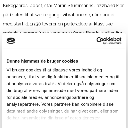
Kirkegaards-boost, står Martin Stummanns Jazzband klar
på 1.salen til at sætte gang i vibrationerne, når bandet
med start kl. 19:30 leverer en perlerække af klassiske
swingjazznumre fra 30’erne og 40’erne. Bandet spiller fire
gange en halv time i løbet af aftenen.
Martin Stummanns Jazzband har eksisteret siden 1989,
Denne hjemmeside bruger cookies
og tilsammen har medlemmerne mere end 200 års
Vi bruger cookies til at tilpasse vores indhold og
erfaring som aktive musikere, så der er næsten garanti for
annoncer, til at vise dig funktioner til sociale medier og til
at analysere vores trafik. Vi deler også oplysninger om
en god stemning.
din brug af vores hjemmeside med vores partnere inden
for sociale medier, annonceringspartnere og
analysepartnere. Vores partnere kan kombinere disse
Martin Stummanns Jazzband har eksisteret siden
1989.
data med andre oplysninger, du har givet dem, eller som
de har indsamlet fra din brug af deres tjenester.
Stærke fotografier