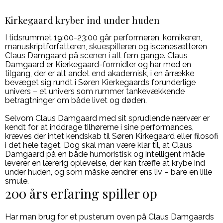
Kirkegaard kryber ind under huden
I tidsrummet 19:00-23:00 går performeren, komikeren,
manuskriptforfatteren, skuespilleren og iscenesætteren
Claus Damgaard på scenen i alt fem gange. Claus
Damgaard er Kierkegaard-formidler og har med en
tilgang, der er alt andet end akademisk, i en årrække
bevæget sig rundt i Søren Kierkegaards forunderlige
univers – et univers som rummer tankevækkende
betragtninger om både livet og døden.
Selvom Claus Damgaard med sit sprudlende nærvær er
kendt for at inddrage tilhørerne i sine performances,
kræves der intet kendskab til Søren Kirkegaard eller filosofi
i det hele taget. Dog skal man være klar til, at Claus
Damgaard på en både humoristisk og intelligent måde
leverer en lærerig oplevelse, der kan træffe at krybe ind
under huden, og som måske ændrer ens liv – bare en lille
smule.
200 års erfaring spiller op
Har man brug for et pusterum oven på Claus Damgaards