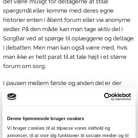
det være muligt for deltagerne at stille
spørgsmål eller komme med deres egne
historier enten i åbent forum eller via anonyme
sedler. På den måde kan man tage aktiv del i
SorgBar ved at spørge til oplæggene og deltage
i debatten. Men man kan også være med, hvis
man ikke er helt parat til at tale højt i et større
forum om sorg.
I pausen mellem første og anden del er der
mulighed for at købe øl og vand i baren eller at
trække udendørs for at få luft, hvis det er det,
man har brug for.
Denne hjemmeside bruger cookies
I anden del af SorgBar sker der et
Vi bruger cookies til at tilpasse vores indhold og
annoncer, til at vise dig funktioner til sociale medier og til
stemningsskift: De fysiske rammer bliver