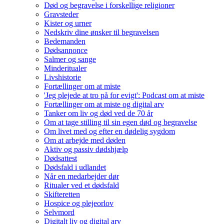
Død og begravelse i forskellige religioner
Gravsteder
Kister og urner
Nedskriv dine ønsker til begravelsen
Bedemanden
Dødsannonce
Salmer og sange
Minderitualer
Livshistorie
Fortællinger om at miste
'Jeg plejede at tro på for evigt': Podcast om at miste
Fortællinger om at miste og digital arv
Tanker om liv og død ved de 70 år
Om at tage stilling til sin egen død og begravelse
Om livet med og efter en dødelig sygdom
Om at arbejde med døden
Aktiv og passiv dødshjælp
Dødsattest
Dødsfald i udlandet
Når en medarbejder dør
Ritualer ved et dødsfald
Skifteretten
Hospice og plejeorlov
Selvmord
Digitalt liv og digital arv