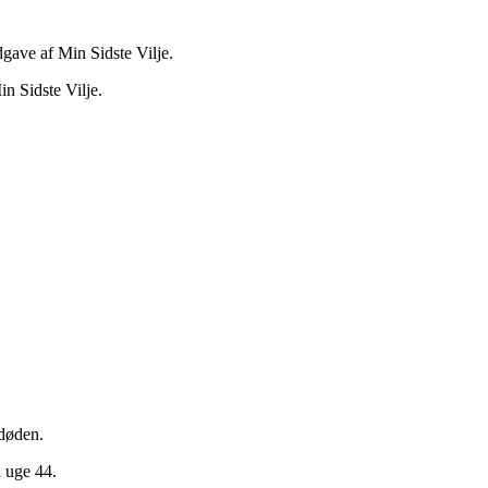
dgave af Min Sidste Vilje.
n Sidste Vilje.
døden.
i uge 44.