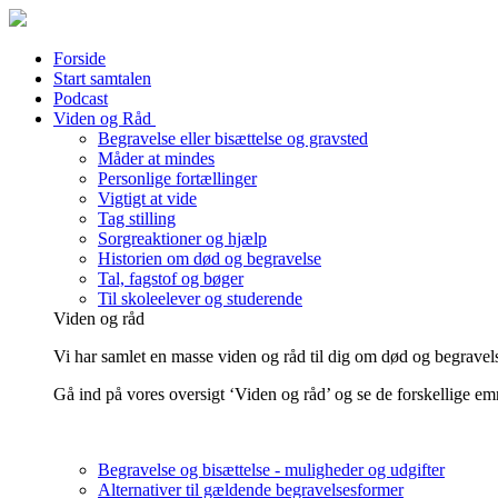
Forside
Start samtalen
Podcast
Viden og Råd
Begravelse eller bisættelse og gravsted
Måder at mindes
Personlige fortællinger
Vigtigt at vide
Tag stilling
Sorgreaktioner og hjælp
Historien om død og begravelse
Tal, fagstof og bøger
Til skoleelever og studerende
Viden og råd
Vi har samlet en masse viden og råd til dig om død og begravels
Gå ind på vores oversigt ‘Viden og råd’ og se de forskellige em
Begravelse og bisættelse - muligheder og udgifter
Alternativer til gældende begravelsesformer