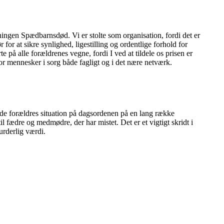
.
ngen Spædbarnsdød. Vi er stolte som organisation, fordi det er
 for at sikre synlighed, ligestilling og ordentlige forhold for
 på alle forældrenes vegne, fordi I ved at tildele os prisen er
e for mennesker i sorg både fagligt og i det nære netværk.
gende forældres situation på dagsordenen på en lang række
il fædre og medmødre, der har mistet. Det er et vigtigt skridt i
urderlig værdi.