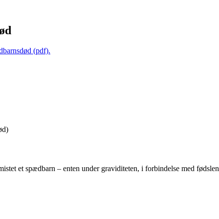
død
ædbarnsdød (pdf).
ød)
stet et spædbarn – enten under graviditeten, i forbindelse med fødslen e