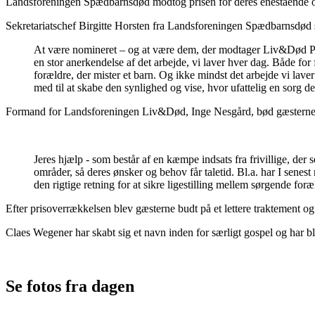
Landsforeningen Spædbarnsdød modtog prisen for deres enestående og 
Sekretariatschef Birgitte Horsten fra Landsforeningen Spædbarnsdød sa
At være nomineret – og at være dem, der modtager Liv&Død Pris
en stor anerkendelse af det arbejde, vi laver hver dag. Både for f
forældre, der mister et barn. Og ikke mindst det arbejde vi laver
med til at skabe den synlighed og vise, hvor ufattelig en sorg det
Formand for Landsforeningen Liv&Død, Inge Nesgård, bød gæsterne ve
Jeres hjælp - som består af en kæmpe indsats fra frivillige, der
områder, så deres ønsker og behov får taletid. Bl.a. har I senest
den rigtige retning for at sikre ligestilling mellem sørgende fo
Efter prisoverrækkelsen blev gæsterne budt på et lettere traktement 
Claes Wegener har skabt sig et navn inden for særligt gospel og har b
Se fotos fra dagen