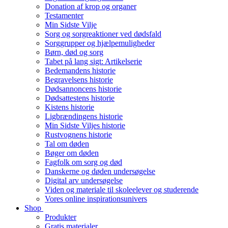
Donation af krop og organer
Testamenter
Min Sidste Vilje
Sorg og sorgreaktioner ved dødsfald
Sorggrupper og hjælpemuligheder
Børn, død og sorg
Tabet på lang sigt: Artikelserie
Bedemandens historie
Begravelsens historie
Dødsannoncens historie
Dødsattestens historie
Kistens historie
Ligbrændingens historie
Min Sidste Viljes historie
Rustvognens historie
Tal om døden
Bøger om døden
Fagfolk om sorg og død
Danskerne og døden undersøgelse
Digital arv undersøgelse
Viden og materiale til skoleelever og studerende
Vores online inspirationsunivers
Shop
Produkter
Gratis materialer