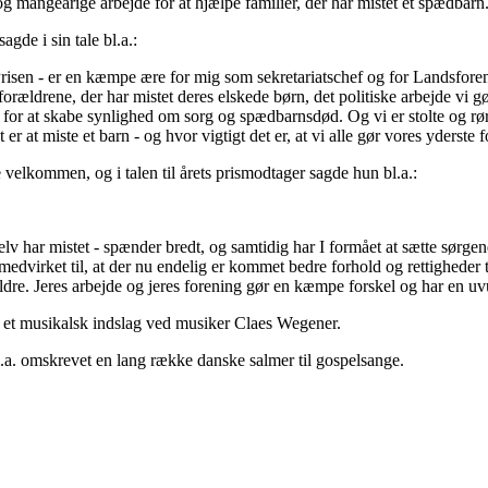
mangeårige arbejde for at hjælpe familier, der har mistet et spædbarn
gde i sin tale bl.a.:
en - er en kæmpe ære for mig som sekretariatschef og for Landsforeni
orældrene, der har mistet deres elskede børn, det politiske arbejde vi gør
 for at skabe synlighed om sorg og spædbarnsdød. Og vi er stolte og rørte
 er at miste et barn - og hvor vigtigt det er, at vi alle gør vores yderst
lkommen, og i talen til årets prismodtager sagde hun bl.a.:
 selv har mistet - spænder bredt, og samtidig har I formået at sætte sør
 medvirket til, at der nu endelig er kommet bedre forhold og rettigheder t
rældre. Jeres arbejde og jeres forening gør en kæmpe forskel og har en uv
og et musikalsk indslag ved musiker Claes Wegener.
l.a. omskrevet en lang række danske salmer til gospelsange.