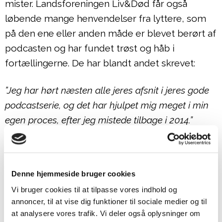
mister. Landsforeningen Liv&Død får også
løbende mange henvendelser fra lyttere, som
på den ene eller anden måde er blevet berørt af
podcasten og har fundet trøst og håb i
fortællingerne. De har blandt andet skrevet:
”Jeg har hørt næsten alle jeres afsnit i jeres gode
podcastserie, og det har hjulpet mig meget i min
egen proces, efter jeg mistede tilbage i 2014.”
Efterladt, der har mistet en forælder i en
arbejdsulykke
Denne hjemmeside bruger cookies
”Jeg er blevet trolig lytter af jeres sindssygt
Vi bruger cookies til at tilpasse vores indhold og
medrivende og hjertelige podcast. Den giver så
annoncer, til at vise dig funktioner til sociale medier og til
meget mening og går lige i hjertekulen.”
at analysere vores trafik. Vi deler også oplysninger om
Efterladt, der mistede et barn kort tid efter