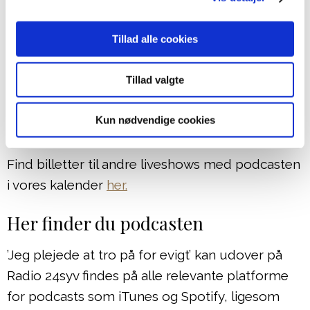
Her sker det:
Tillad alle cookies
Tirsdag d. 25. oktober
Tillad valgte
Kl.19.30 – 21.30
Frølageret Kulturmaskinen i Odense
Kun nødvendige cookies
Køb billet her
Find billetter til andre liveshows med podcasten
i vores kalender
her.
Her finder du podcasten
’Jeg plejede at tro på for evigt’ kan udover på
Radio 24syv findes på alle relevante platforme
for podcasts som iTunes og Spotify, ligesom