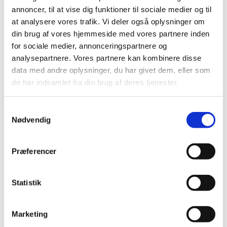
annoncer, til at vise dig funktioner til sociale medier og til
arbejdsulykke
at analysere vores trafik. Vi deler også oplysninger om
din brug af vores hjemmeside med vores partnere inden
”Jeg er blevet trolig lytter af jeres sindssygt
for sociale medier, annonceringspartnere og
medrivende og hjertelige podcast. Den giver så
analysepartnere. Vores partnere kan kombinere disse
data med andre oplysninger, du har givet dem, eller som
meget mening og går lige i hjertekulen.”
de har indsamlet fra din brug af deres tjenester.
Efterladt, der mistede et barn kort tid efter
fødsel
Samtykkevalg
Nødvendig
”Tusind tak for jeres skønne podcast – den har
virkelig hjulpet mig med den sorg, jeg går rundt
Præferencer
med.”
Pårørende til person med psykisk sygdom
Statistik
”Tusind tak for en rigtig god og meningsfyldt
Marketing
podcast. Det er så dejligt, at I er med til at