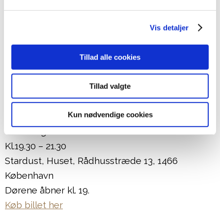
italesætte dette emne og dermed nedbryde tabuet
og berøringsangsten omkring dét at være i sorg.
Vis detaljer
Dette er med til at give sørgende et talerør og et
sted at søge hen, når man er ny i og med sorg.”
Tillad alle cookies
Efterladt, mistede kæreste efter kort tids
sygdom.
Tillad valgte
Her sker det:
Kun nødvendige cookies
Fredag den 11/11
Kl.19.30 – 21.30
Stardust, Huset, Rådhusstræde 13, 1466
København
Dørene åbner kl. 19.
Køb billet her