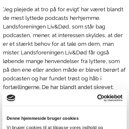
’Jeg plejede at tro på for evigt’ har været blandt
de mest lyttede podcasts herhjemme.
Landsforeningen Liv&Død, som står bag
podcasten, mener, at interessen skyldes, at der
er et stærkt behov for at tale om dem, man
mister. Landsforeningen Liv&Død får også
løbende mange henvendelser fra lyttere, som
på den ene eller anden måde er blevet berørt af
podcasten og har fundet trøst og håb i
fortællingerne. De har blandt andet skrevet:
”Jeg har hørt næsten alle jeres afsnit i jeres gode
podcastserie, og det har hjulpet mig meget i min
Denne hjemmeside bruger cookies
egen proces, efter jeg mistede tilbage i 2014.”
Vi bruger cookies til at tilpasse vores indhold og
Efterladt, der har mistet en forælder i en