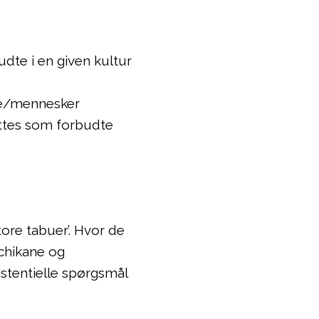
udte i en given kultur
de/mennesker
ttes som forbudte
ore tabuer’. Hvor de
chikane og
stentielle spørgsmål