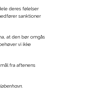
dele deres følelser
edfører sanktioner
ema, at den bør omgås
behøver vi ikke
smål fra aftenens
 København.