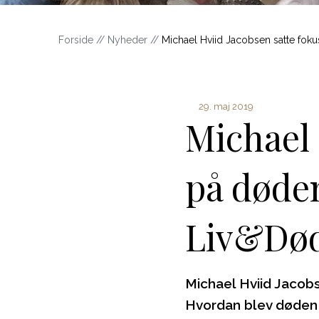
Forside
//
Nyheder
//
Michael Hviid Jacobsen satte fok
29. maj 2019
Michael 
på døden
Liv&Dø
Michael Hviid Jacob
Hvordan blev døden e