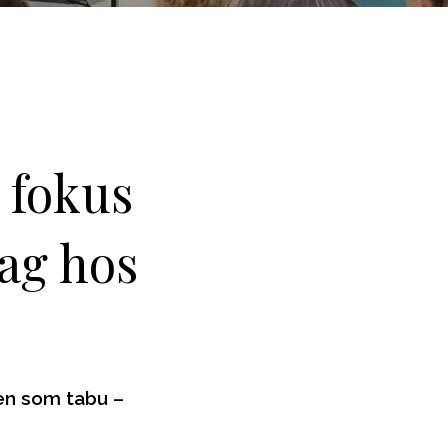
Støt os
Presse
 fokus
rag hos
en som tabu –