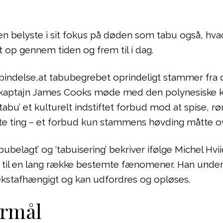
n belyste i sit fokus på døden som tabu også, hvad
t op gennem tiden og frem til i dag.
rbindelse,at tabubegrebet oprindeligt stammer fra
kaptajn James Cooks møde med den polynesiske kul
abu’ et kulturelt indstiftet forbud mod at spise, rø
te ting – et forbud kun stammens høvding måtte 
bubelagt’ og ‘tabuisering’ bekriver ifølge Michel Hv
d til en lang række bestemte fænomener. Han under
kstafhængigt og kan udfordres og opløses.
ormål