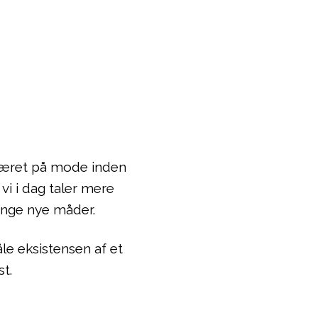
 været på mode inden
vi i dag taler mere
ange nye måder.
le eksistensen af et
t.