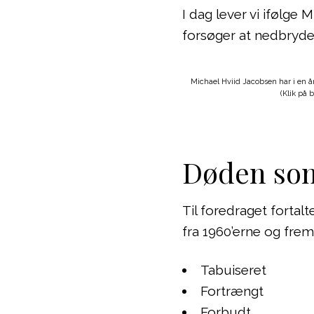
I dag lever vi ifølge 
forsøger at nedbryde
Michael Hviid Jacobsen har i en
(Klik på b
Døden so
Til foredraget fortalt
fra 1960’erne og frem
Tabuiseret
Fortrængt
Forbudt