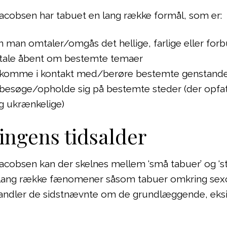
Jacobsen har tabuet en lang række formål, som er:
n man omtaler/omgås det hellige, farlige eller forb
 tale åbent om bestemte temaer
 komme i kontakt med/berøre bestemte genstan
besøge/opholde sig på bestemte steder (der opfa
og ukrænkelige)
ingens tidsalder
Jacobsen kan der skelnes mellem ‘små tabuer’ og ‘st
en lang række fænomener såsom tabuer omkring sex
handler de sidstnævnte om de grundlæggende, eksi