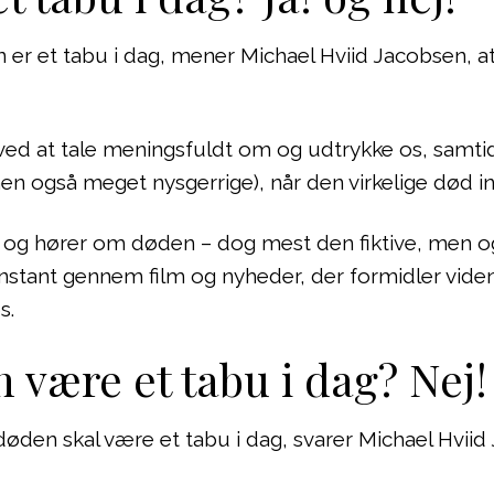
n er et tabu i dag, mener Michael Hviid Jacobsen, at
t ved at tale meningsfuldt om og udtrykke os, samtid
en også meget nysgerrige), når den virkelige død in
på og hører om døden – dog mest den fiktive, men og
nstant gennem film og nyheder, der formidler viden
s.
 være et tabu i dag? Nej! 
øden skal være et tabu i dag, svarer Michael Hviid