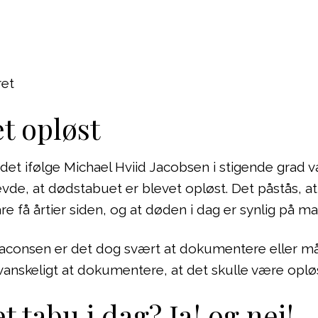
et
t opløst
 det ifølge Michael Hviid Jacobsen i stigende grad
vde, at dødstabuet er blevet opløst. Det påstås, at 
 få årtier siden, og at døden i dag er synlig på m
 Jaconsen er det dog svært at dokumentere eller må
vanskeligt at dokumentere, at det skulle være opløs
t tabu i dag? Ja! og nej!