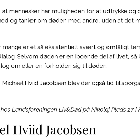
kre, at mennesker har muligheden for at udtrykke og 
 med og tanker om døden med andre, uden at det m
r mange er et så eksistentielt svært og ømtåligt t
alog. Selvom døden er en iboende del af livet, så 
log om eller en forholden sig til døden.
Michael Hviid Jacobsen blev der også tid til spørg
 hos Landsforeningen Liv&Død på Nikolaj Plads 27 i
l Hviid Jacobsen