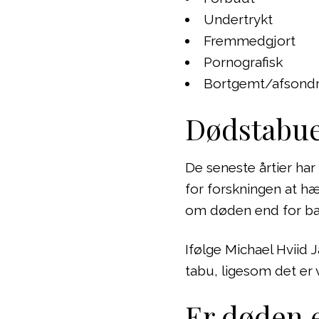
Undertrykt
Fremmedgjort
Pornografisk
Bortgemt/afsondr
Dødstabue
De seneste årtier har
for forskningen at hæ
om døden end for bare
Ifølge Michael Hviid
tabu, ligesom det er 
Er døden e