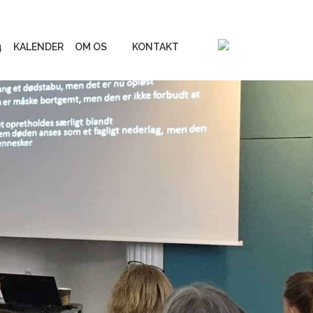
4
KALENDER
OM OS
KONTAKT
Vores online
inspirationsunivers
erialer
Liv&Død Prisen
UGE 44 - Fokus på døden
Podcastserie: Når døden
os skiller
Andre podcasts