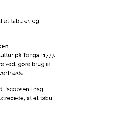
 et tabu er, og
 den
tur på Tonga i 1777.
re ved, gøre brug af
overtræde.
iid Jacobsen i dag
stregede, at et tabu