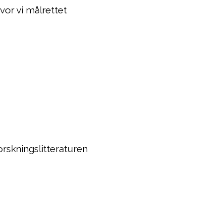
hvor vi målrettet
orskningslitteraturen