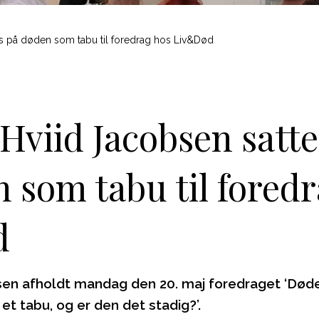
Sorgreaktioner og hjælp
us på døden som tabu til foredrag hos Liv&Død
Historien om død og
begravelse
Tal, fagstof og bøger
Hviid Jacobsen satte
Til skoleelever og
studerende
 som tabu til fored
d
sen afholdt mandag den 20. maj foredraget ‘Død
t tabu, og er den det stadig?’.