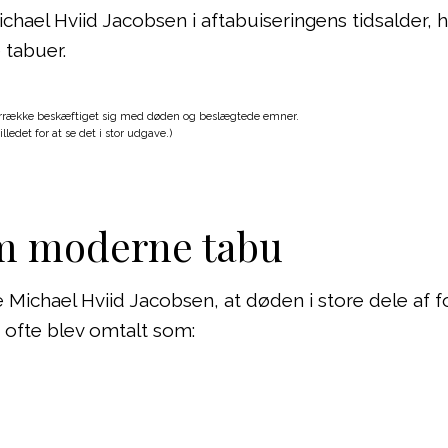
Michael Hviid Jacobsen i aftabuiseringens tidsalder, 
 tabuer.
 årrække beskæftiget sig med døden og beslægtede emner.
illedet for at se det i stor udgave.)
m moderne tabu
e Michael Hviid Jacobsen, at døden i store dele af f
 ofte blev omtalt som: