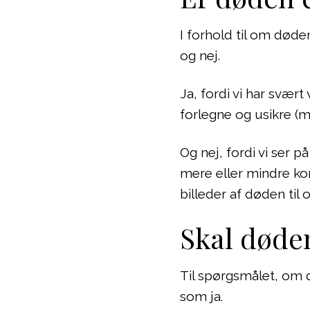
I forhold til om døde
og nej.
Ja, fordi vi har svær
forlegne og usikre (m
Og nej, fordi vi ser 
mere eller mindre ko
billeder af døden til o
Skal døden
Til spørgsmålet, om d
som ja.