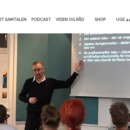
RT SAMTALEN
PODCAST
VIDEN OG RÅD
SHOP
UGE 4
Begravelse eller
Produkter
bisættelse og gravsted
Måder at mindes
Gratis mat
Personlige fortællinger
Vigtigt at vide
Tag stilling