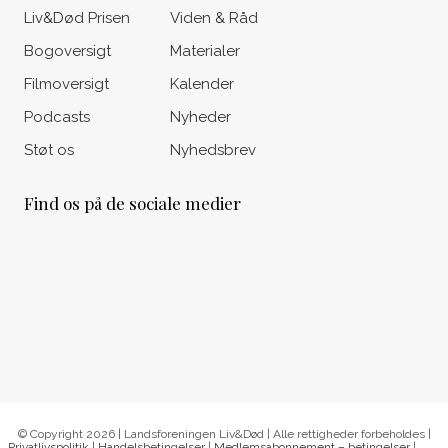
Liv&Død Prisen
Viden & Råd
Bogoversigt
Materialer
Filmoversigt
Kalender
Podcasts
Nyheder
Støt os
Nyhedsbrev
Find os på de sociale medier
© Copyright 2026 | Landsforeningen Liv&Død | Alle rettigheder forbeholdes |
Privatlivspolitik
|
Handelsbetingelser
|
Medlemsabonnement – betingelser
|