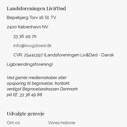
Landsforeningen Liv&Død
Bispebjerg Torv 16 St. TV
2400 København NV
33 36 49 70
info@livogdoed.dk
CVR: 25441397 (Landsforeningen Liv&Død - Dansk
Ligbrændingsforening)
Ved gamle medlemskaber eller
opsparing til begravelse, kontakt
venligst Begravelseskassen Danmark
på tlf.: 33 36 49 88
Udvalgte genveje
Om os
Vores historie