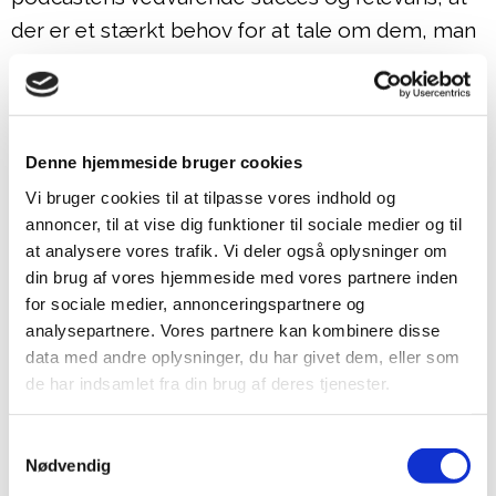
der er et stærkt behov for at tale om dem, man
mister. Direktør Kirsten Søndergaard siger:
”En persons død mindsker ikke betydningen af det
forhold, vi har til dem. Gennem fortællingen er den
Denne hjemmeside bruger cookies
døde fortsat en del af de levendes liv. Det kan
Vi bruger cookies til at tilpasse vores indhold og
gøre en stor forskel, at dem, der har mistet, hører
annoncer, til at vise dig funktioner til sociale medier og til
at analysere vores trafik. Vi deler også oplysninger om
fra andre, at man kan lære at leve med sorgen,
din brug af vores hjemmeside med vores partnere inden
som man kan i podcasten.
for sociale medier, annonceringspartnere og
analysepartnere. Vores partnere kan kombinere disse
Det glæder os derfor meget, at vi kan fortsætte
data med andre oplysninger, du har givet dem, eller som
vores gode samarbejde med LOUD, så vi har de
de har indsamlet fra din brug af deres tjenester.
bedste muligheder for at nå ud til så mange som
Samtykkevalg
muligt med budskabet om, at man ikke står alene
Nødvendig
med sin sorg, og at man kan tale om det