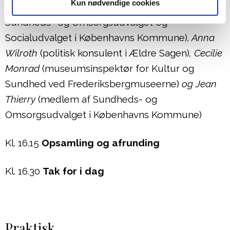
Kun nødvendige cookies
Paneldebat m.
Yildiz Akdogan
(
m
edlem af
Sundheds- og Omsorgsudvalget og
Socialudvalget i Københavns Kommune)
, Anna
Wilroth
(
p
olitisk konsulent i Ældre Sagen
)
, Cecilie
Monrad
(
m
useumsinspektør for Kultur og
Sundhed ved Frederiksbergmuseerne
)
og Jean
Thierry
(
m
edlem af Sundheds- og
Omsorgsudvalget i Københavns Kommune
)
Kl. 16.15
Opsamling og afrunding
Kl. 16.30
Tak for i dag
Praktisk