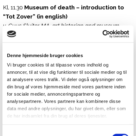
Kl. 11.30
Museum of death – introduction to
“Tot Zover” (in english)
v. Guus Sluiter MA, art historian and museum
director of “Tot Zover” in Amsterdam
Kl. 12.15
Refleksionsøvelse
Denne hjemmeside bruger cookies
Vi bruger cookies til at tilpasse vores indhold og
Kl. 12.30
Frokost
annoncer, til at vise dig funktioner til sociale medier og til
at analysere vores trafik. Vi deler også oplysninger om
Kl. 13.15
Kirkegården under forandring
din brug af vores hjemmeside med vores partnere inden
v. Stine Helweg, kirkegårdsvejleder på
for sociale medier, annonceringspartnere og
analysepartnere. Vores partnere kan kombinere disse
Københavns fem kommunale kirkegårde
data med andre oplysninger, du har givet dem, eller som
de har indsamlet fra din brug af deres tjenester.
Kl. 13.35
Kultur og sundhed
v. Mette Marie Kristensen, postdoc, SDU
Samtykkevalg