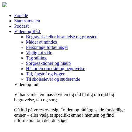
Forside
Start samtalen
Podcast
Viden og Råd
Begravelse eller bisættelse og gravsted
Måder at mindes
Personlige fortællinger
Vigtigt at vide
Tag stilling
Sorgreaktioner og hjælp
Historien om død og begravelse
Tal, fagstof og bøger
Til skoleelever og studerende
Viden og råd
Vi har samlet en masse viden og råd til dig om død og
begravelse, tab og sorg.
Gå ind på vores oversigt ‘Viden og råd’ og se de forskellige
emner – eller vælg et specifikt emne i menuen og find
information om det, du søger.