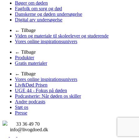
Bøger om døden
Fagfolk om sorg og død
Danskerne og døden undersøgelse
Digital arv undersøgelse
← Tilbage
Viden og materiale til skoleelever og studerende
Vores online inspirationsunivers
← Tilbage
Produkter
Gratis materialer
← Tilbage
Vores online inspirationsunivers
Liv&Død Prisen
UGE 44 - Fokus på døden
Podcastserie: Når døden os skiller
Andre podcasts
Støt os
Presse
33 36 49 70
info@livogdoed.dk