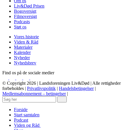
Om os
Liv&Død Prisen
Bogoversigt
Filmoversigt
Podcasts
Støt os
Vores historie
Viden & Råd
Materialer
Kalender
Nyheder
Nyhedsbrev
Find os på de sociale medier
© Copyright 2026 | Landsforeningen Liv&Død | Alle rettigheder
forbeholdes |
Privatlivspolitik
|
Handelsbetingelser
|
Medlemsabonnement – betingelser
|
Forside
Start samtalen
Podcast
Viden og Råd