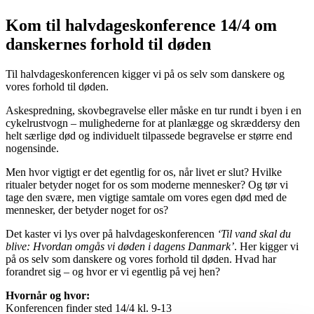
Kom til halvdageskonference 14/4 om
danskernes forhold til døden
Til halvdageskonferencen kigger vi på os selv som danskere og
vores forhold til døden.
Askespredning, skovbegravelse eller måske en tur rundt i byen i en
cykelrustvogn – mulighederne for at planlægge og skræddersy den
helt særlige død og individuelt tilpassede begravelse er større end
nogensinde.
Men hvor vigtigt er det egentlig for os, når livet er slut? Hvilke
ritualer betyder noget for os som moderne mennesker? Og tør vi
tage den svære, men vigtige samtale om vores egen død med de
mennesker, der betyder noget for os?
Det kaster vi lys over på halvdageskonferencen
‘Til vand skal du
blive: Hvordan omgås vi døden i dagens Danmark’
. Her kigger vi
på os selv som danskere og vores forhold til døden. Hvad har
forandret sig – og hvor er vi egentlig på vej hen?
Hvornår og hvor:
Konferencen finder sted 14/4 kl. 9-13