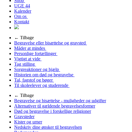
Shop
UGE 44
Kalender
Om os
Kontakt
← Tilbage
Begravelse eller bisættelse og gravsted
Måder at mindes
Personlige fortællinger
Vigtigt at vide
Tag stilling
Sorgreaktioner og hjælp
Historien om død og begravelse
Tal, fagstof og bøger
Til skoleelever og studerende
← Tilbage
Begravelse og bisættelse - muligheder og udgifter
Alternativer til gældende begravelsesformer
Død og begravelse i forskellige religioner
Gravsteder
Kister og urner
Nedskriv dine ønsker til begravelsen