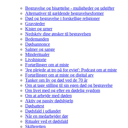
Begravelse og bisættelse - muligheder og udgifter
Alternativer til gældende begravelsesformer
Død og begravelse i forskellige religioner
Gravsteder
Kister og urner
Nedskriv dine ønsker til begravelsen
Bedemanden
Dødsannonce
Salmer og sange
Minderitualer
Livshistorie
Fortællinger om at miste
'Jeg plejede at tro på for evigt': Podcast om at miste
Fortællinger om at miste og digital arv
Tanker om liv og død ved de 70 år
Om at tage stilling til sin egen død og begravelse
Om livet med og efter en dødelig sygdom
Om at arbejde med døden
Aktiv og passiv dødshjælp
Dødsattest
Dødsfald i udlandet
Når en medarbejder dør
Ritualer ved et dødsfald
Skifteretten