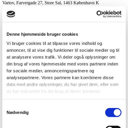
Vartov, Farvergade 27, Store Sal, 1463 København K
Pris:
375 kr. pr. person.
Prisen inkluderer kaffe, te og morgenbolle, samt sandwich og
øl/vand.
Tilmeld dig her
Denne hjemmeside bruger cookies
Vi bruger cookies til at tilpasse vores indhold og
Program for halvdageskonferencen
annoncer, til at vise dig funktioner til sociale medier og til
at analysere vores trafik. Vi deler også oplysninger om
Kl. 9.00 – 9.15
Velkomst og introduktion til dagens program
v. Vibeke Sonntag Larsen, sekretariatschef i Landsforeningen
din brug af vores hjemmeside med vores partnere inden
Liv&Død
for sociale medier, annonceringspartnere og
Kl. 9.15 – 9.45
Danskerne og døden 2023, introduktion til ny
analysepartnere. Vores partnere kan kombinere disse
rapport
data med andre oplysninger, du har givet dem, eller som
v. Michael Hviid Jacobsen, formand for Landsforeningen Liv&Død
de har indsamlet fra din brug af deres tjenester.
Kl. 9.45 – 10.15
Gravstedspraksisser under forandring
v. Ulla Schmidt, dr.theol., lektor ved Aarhus Universitet
Samtykkevalg
Askespredning og skovbegravelser er populære nye praksisser, når
Nødvendig
vi dør. Men hvad indikerer de nye måder at behandle den døde krop
på? Og hvad kan de nye praksisser betyde for vores forståelse af
døden og vores forhold til de døde?