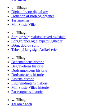
← Tilbage
Digitalt liv og digital arv
Donation af krop og organer
Testamenter
Min Sidste Vilje
← Tilbage
Sorg og sorgreaktioner ved dødsfald
Sorggrupper og hjælpemuligheder
Børn, død og sorg
Tabet på lang sigt: Artikelserie
← Tilbage
Bedemandens historie
Begravelsens historie
Dødsannoncens historie
Dødsattestens historie
Kistens historie
Ligbrændingens historie
Min Sidste Viljes historie
Rustvognens historie
← Tilbage
Tal om døden