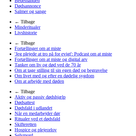
Bedemanden
Dødsannonce
Salmer og sange
← Tilbage
Minderitualer
Livshistorie
← Tilbage
Fortællinger om at miste
'Jeg plejede at tro på for evigt': Podcast om at miste
Fortællinger om at miste og digital arv
Tanker om liv og død ved de 70 år
Om at tage stilling til sin egen død og begravelse
Om livet med og efter en dødelig sygdom
Om at arbejde med døden
← Tilbage
Aktiv og passiv dødshjælp
Dødsattest
Dødsfald i udlandet
Når en medarbejder dør
Ritualer ved et dødsfald
Skifteretten
Hospice og plejeorlov
Selvmord