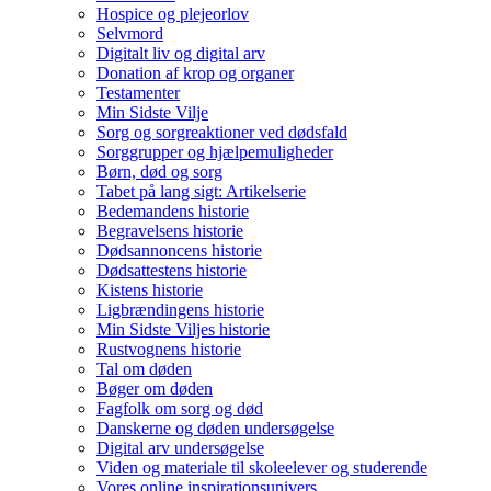
Hospice og plejeorlov
Selvmord
Digitalt liv og digital arv
Donation af krop og organer
Testamenter
Min Sidste Vilje
Sorg og sorgreaktioner ved dødsfald
Sorggrupper og hjælpemuligheder
Børn, død og sorg
Tabet på lang sigt: Artikelserie
Bedemandens historie
Begravelsens historie
Dødsannoncens historie
Dødsattestens historie
Kistens historie
Ligbrændingens historie
Min Sidste Viljes historie
Rustvognens historie
Tal om døden
Bøger om døden
Fagfolk om sorg og død
Danskerne og døden undersøgelse
Digital arv undersøgelse
Viden og materiale til skoleelever og studerende
Vores online inspirationsunivers