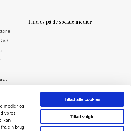
Find os på de sociale medier
storie
 Råd
er
r
r
rev
Tillad alle cookies
ale medier og
ed vores
Tillad valgte
re kan
fra din brug