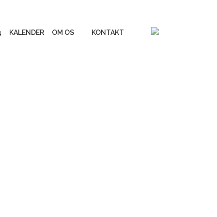
4
KALENDER
OM OS
KONTAKT
Vores online
inspirationsunivers
erialer
Liv&Død Prisen
UGE 44 - Fokus på døden
Podcastserie: Når døden
os skiller
Andre podcasts