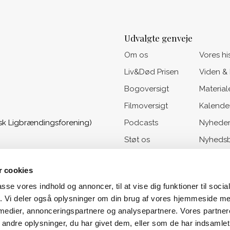
Udvalgte genveje
Om os
Vores hi
Liv&Død Prisen
Viden &
Bogoversigt
Material
Filmoversigt
Kalende
sk Ligbrændingsforening)
Podcasts
Nyhede
Støt os
Nyhedsb
 cookies
passe vores indhold og annoncer, til at vise dig funktioner til soci
fik. Vi deler også oplysninger om din brug af vores hjemmeside m
 medier, annonceringspartnere og analysepartnere. Vores partne
ndre oplysninger, du har givet dem, eller som de har indsamlet 