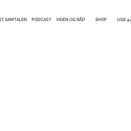
RT SAMTALEN
PODCAST
VIDEN OG RÅD
SHOP
UGE 4
Begravelse eller
Produkter
bisættelse og gravsted
Måder at mindes
Gratis mat
Personlige fortællinger
Vigtigt at vide
Tag stilling