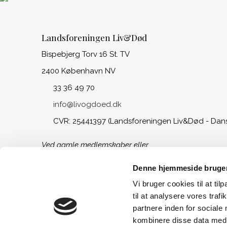
Landsforeningen Liv&Død
Bispebjerg Torv 16 St. TV
2400 København NV
33 36 49 70
info@livogdoed.dk
CVR: 25441397 (Landsforeningen Liv&Død - Dan
Ved gamle medlemskaber eller
opsparing til begravelse, kontakt
venligst Begravelseskassen Danmark
Denne hjemmeside bruger
på tlf.: 33 36 49 88
Vi bruger cookies til at til
til at analysere vores tra
partnere inden for sociale
kombinere disse data med a