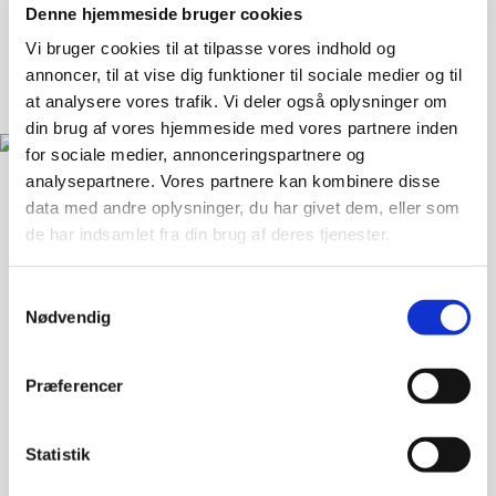
Denne hjemmeside bruger cookies
Vi bruger cookies til at tilpasse vores indhold og
annoncer, til at vise dig funktioner til sociale medier og til
at analysere vores trafik. Vi deler også oplysninger om
din brug af vores hjemmeside med vores partnere inden
for sociale medier, annonceringspartnere og
analysepartnere. Vores partnere kan kombinere disse
data med andre oplysninger, du har givet dem, eller som
Landsforeningen Liv&Død
de har indsamlet fra din brug af deres tjenester.
Bispebjerg Torv 16 St. TV
Samtykkevalg
2400 København NV
Nødvendig
33 36 49 70
info@livogdoed.dk
Præferencer
CVR: 25441397 (Landsforeningen Liv&Død - Dansk
Ligbrændingsforening)
Statistik