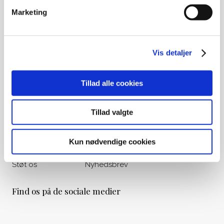
Ved gamle medlemskaber eller
Marketing
opsparing til begravelse, kontakt
venligst Begravelseskassen Danmark
på tlf.: 33 36 49 88
Vis detaljer
Udvalgte genveje
Om os
Vores historie
Tillad alle cookies
Liv&Død Prisen
Viden & Råd
Tillad valgte
Bogoversigt
Materialer
Filmoversigt
Kalender
Kun nødvendige cookies
Podcasts
Nyheder
Støt os
Nyhedsbrev
Find os på de sociale medier