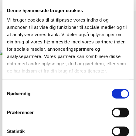
Denne hjemmeside bruger cookies
Vi bruger cookies til at tilpasse vores indhold og
annoncer, til at vise dig funktioner til sociale medier og til
at analysere vores trafik. Vi deler også oplysninger om
din brug af vores hjemmeside med vores partnere inden
for sociale medier, annonceringspartnere og
analysepartnere. Vores partnere kan kombinere disse
data med andre oplysninger, du har givet dem, eller som
de har indsamlet fra din brug af deres tjenester.
Landsforeningen Liv&Død
Bispebjerg Torv 16 St. TV
Samtykkevalg
Nødvendig
2400 København NV
33 36 49 70
Præferencer
info@livogdoed.dk
CVR: 25441397 (Landsforeningen Liv&Død - Dansk
Statistik