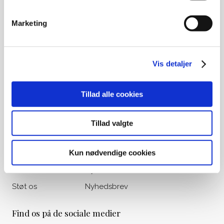
Ligbrændingsforening)
Marketing
Ved gamle medlemskaber eller
opsparing til begravelse, kontakt
venligst Begravelseskassen Danmark
på tlf.: 33 36 49 88
Vis detaljer
Udvalgte genveje
Tillad alle cookies
Om os
Vores historie
Liv&Død Prisen
Viden & Råd
Tillad valgte
Bogoversigt
Materialer
Kun nødvendige cookies
Filmoversigt
Kalender
Podcasts
Nyheder
Støt os
Nyhedsbrev
Find os på de sociale medier