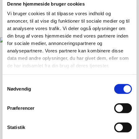
Denne hjemmeside bruger cookies
Vi bruger cookies til at tilpasse vores indhold og
annoncer, til at vise dig funktioner til sociale medier og til
at analysere vores trafik. Vi deler også oplysninger om
din brug af vores hjemmeside med vores partnere inden
for sociale medier, annonceringspartnere og
analysepartnere. Vores partnere kan kombinere disse
data med andre oplysninger, du har givet dem, eller som
Landsforeningen Liv&Død
de har indsamlet fra din brug af deres tjenester.
Bispebjerg Torv 16 St. TV
Samtykkevalg
2400 København NV
Nødvendig
33 36 49 70
info@livogdoed.dk
Præferencer
CVR: 25441397 (Landsforeningen Liv&Død - Dansk
Ligbrændingsforening)
Statistik