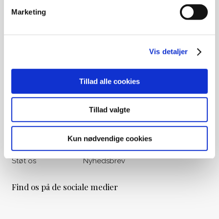
Ved gamle medlemskaber eller
Marketing
opsparing til begravelse, kontakt
venligst Begravelseskassen Danmark
på tlf.: 33 36 49 88
Vis detaljer
Udvalgte genveje
Om os
Vores historie
Tillad alle cookies
Liv&Død Prisen
Viden & Råd
Tillad valgte
Bogoversigt
Materialer
Filmoversigt
Kalender
Kun nødvendige cookies
Podcasts
Nyheder
Støt os
Nyhedsbrev
Find os på de sociale medier