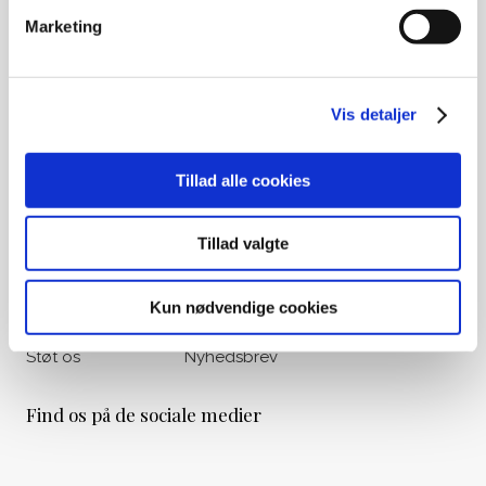
Ved gamle medlemskaber eller
Marketing
opsparing til begravelse, kontakt
venligst Begravelseskassen Danmark
på tlf.: 33 36 49 88
Vis detaljer
Udvalgte genveje
Om os
Vores historie
Tillad alle cookies
Liv&Død Prisen
Viden & Råd
Tillad valgte
Bogoversigt
Materialer
Filmoversigt
Kalender
Kun nødvendige cookies
Podcasts
Nyheder
Støt os
Nyhedsbrev
Find os på de sociale medier