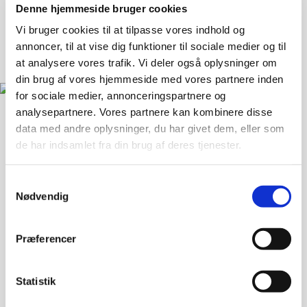
Denne hjemmeside bruger cookies
Vi bruger cookies til at tilpasse vores indhold og
annoncer, til at vise dig funktioner til sociale medier og til
at analysere vores trafik. Vi deler også oplysninger om
din brug af vores hjemmeside med vores partnere inden
for sociale medier, annonceringspartnere og
analysepartnere. Vores partnere kan kombinere disse
data med andre oplysninger, du har givet dem, eller som
Landsforeningen Liv&Død
de har indsamlet fra din brug af deres tjenester.
Bispebjerg Torv 16 St. TV
Samtykkevalg
2400 København NV
Nødvendig
33 36 49 70
info@livogdoed.dk
Præferencer
CVR: 25441397 (Landsforeningen Liv&Død - Dansk
Ligbrændingsforening)
Statistik