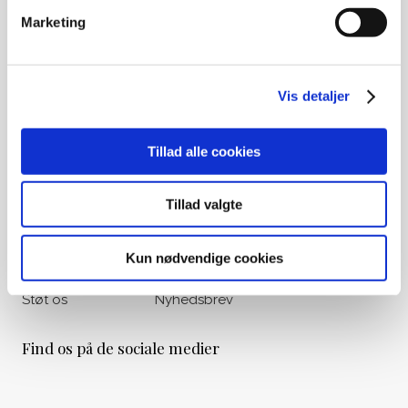
Ved gamle medlemskaber eller
Marketing
opsparing til begravelse, kontakt
venligst Begravelseskassen Danmark
på tlf.: 33 36 49 88
Vis detaljer
Udvalgte genveje
Om os
Vores historie
Tillad alle cookies
Liv&Død Prisen
Viden & Råd
Tillad valgte
Bogoversigt
Materialer
Filmoversigt
Kalender
Kun nødvendige cookies
Podcasts
Nyheder
Støt os
Nyhedsbrev
Find os på de sociale medier