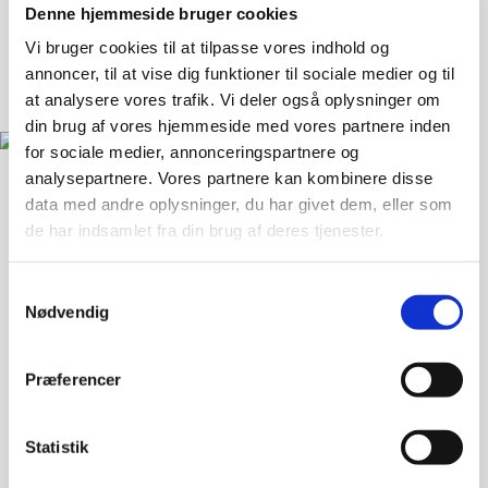
Denne hjemmeside bruger cookies
Vi bruger cookies til at tilpasse vores indhold og
annoncer, til at vise dig funktioner til sociale medier og til
at analysere vores trafik. Vi deler også oplysninger om
din brug af vores hjemmeside med vores partnere inden
for sociale medier, annonceringspartnere og
analysepartnere. Vores partnere kan kombinere disse
data med andre oplysninger, du har givet dem, eller som
Landsforeningen Liv&Død
de har indsamlet fra din brug af deres tjenester.
Bispebjerg Torv 16 St. TV
Samtykkevalg
2400 København NV
Nødvendig
33 36 49 70
info@livogdoed.dk
Præferencer
CVR: 25441397 (Landsforeningen Liv&Død - Dansk
Ligbrændingsforening)
Statistik