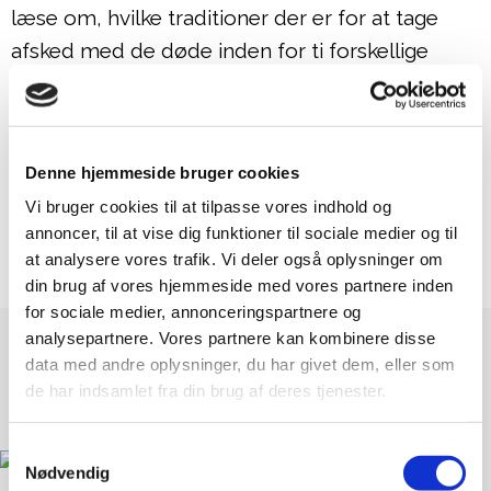
læse om, hvilke traditioner der er for at tage
afsked med de døde inden for ti forskellige
trosretninger, og om gravkulturens betydning
for danmarkshistorien.
Denne hjemmeside bruger cookies
Puella.dk, 2016
Vi bruger cookies til at tilpasse vores indhold og
annoncer, til at vise dig funktioner til sociale medier og til
at analysere vores trafik. Vi deler også oplysninger om
din brug af vores hjemmeside med vores partnere inden
for sociale medier, annonceringspartnere og
analysepartnere. Vores partnere kan kombinere disse
data med andre oplysninger, du har givet dem, eller som
de har indsamlet fra din brug af deres tjenester.
Samtykkevalg
Nødvendig