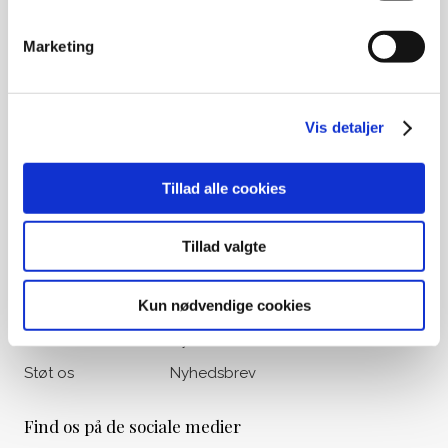
Ligbrændingsforening)
Marketing
Ved gamle medlemskaber eller
opsparing til begravelse, kontakt
venligst Begravelseskassen Danmark
på tlf.: 33 36 49 88
Vis detaljer
Udvalgte genveje
Tillad alle cookies
Om os
Vores historie
Liv&Død Prisen
Viden & Råd
Tillad valgte
Bogoversigt
Materialer
Kun nødvendige cookies
Filmoversigt
Kalender
Podcasts
Nyheder
Støt os
Nyhedsbrev
Find os på de sociale medier