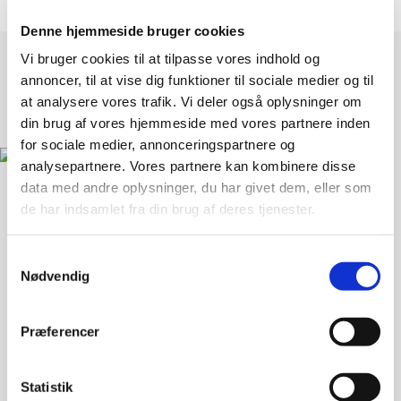
Denne hjemmeside bruger cookies
Vi bruger cookies til at tilpasse vores indhold og
annoncer, til at vise dig funktioner til sociale medier og til
at analysere vores trafik. Vi deler også oplysninger om
din brug af vores hjemmeside med vores partnere inden
for sociale medier, annonceringspartnere og
analysepartnere. Vores partnere kan kombinere disse
data med andre oplysninger, du har givet dem, eller som
de har indsamlet fra din brug af deres tjenester.
Landsforeningen Liv&Død
Bispebjerg Torv 16 St. TV
Samtykkevalg
Nødvendig
2400 København NV
33 36 49 70
Præferencer
info@livogdoed.dk
CVR: 25441397 (Landsforeningen Liv&Død - Dansk
Statistik