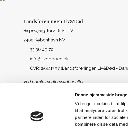
Landsforeningen Liv&Død
Bispebjerg Torv 16 St. TV
2400 København NV
33 36 49 70
info@livogdoed.dk
CVR: 25441397 (Landsforeningen Liv&Død - Dan
Ved gamle medlemskaber eller
opsparing til begravelse, kontakt
venligst Begravelseskassen Danmark
Denne hjemmeside bruger
på tlf.: 33 36 49 88
Vi bruger cookies til at til
til at analysere vores tra
partnere inden for sociale
kombinere disse data med a