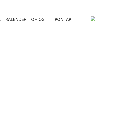
4
KALENDER
OM OS
KONTAKT
Vores online
inspirationsunivers
erialer
Liv&Død Prisen
UGE 44 - Fokus på døden
Podcastserie: Når døden
os skiller
Andre podcasts