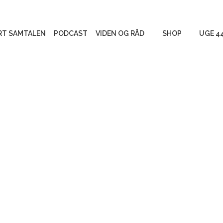
RT SAMTALEN
PODCAST
VIDEN OG RÅD
SHOP
UGE 4
Begravelse eller
Produkter
bisættelse og gravsted
Måder at mindes
Gratis mat
Personlige fortællinger
Vigtigt at vide
Tag stilling