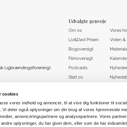
Udvalgte genveje
Om os
Vores hi
Liv&Død Prisen
Viden &
Bogoversigt
Material
Filmoversigt
Kalende
sk Ligbrændingsforening)
Podcasts
Nyhede
Støt os
Nyhedsb
 cookies
passe vores indhold og annoncer, til at vise dig funktioner til soci
fik. Vi deler også oplysninger om din brug af vores hjemmeside m
 medier, annonceringspartnere og analysepartnere. Vores partne
ndre oplysninger, du har givet dem, eller som de har indsamlet 