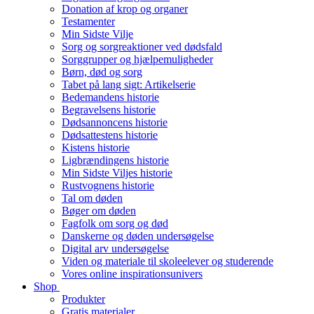
Donation af krop og organer
Testamenter
Min Sidste Vilje
Sorg og sorgreaktioner ved dødsfald
Sorggrupper og hjælpemuligheder
Børn, død og sorg
Tabet på lang sigt: Artikelserie
Bedemandens historie
Begravelsens historie
Dødsannoncens historie
Dødsattestens historie
Kistens historie
Ligbrændingens historie
Min Sidste Viljes historie
Rustvognens historie
Tal om døden
Bøger om døden
Fagfolk om sorg og død
Danskerne og døden undersøgelse
Digital arv undersøgelse
Viden og materiale til skoleelever og studerende
Vores online inspirationsunivers
Shop
Produkter
Gratis materialer