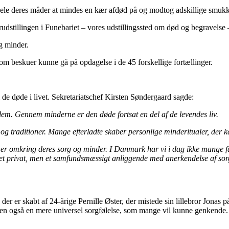
 dele deres måder at mindes en kær afdød på og modtog adskillige smukk
særudstillingen i Funebariet – vores udstillingssted om død og begravels
g minder.
om beskuer kunne gå på opdagelse i de 45 forskellige fortællinger.
de døde i livet. Sekretariatschef Kirsten Søndergaard sagde:
dem. Gennem minderne er den døde fortsat en del af de levendes liv.
r og traditioner. Mange efterladte skaber personlige minderitualer, de
mer omkring deres sorg og minder. I Danmark har vi i dag ikke mange fæ
et privat, men et samfundsmæssigt anliggende med anerkendelse af sorg
der er skabt af 24-årige Pernille Øster, der mistede sin lillebror Jonas
 men også en mere universel sorgfølelse, som mange vil kunne genkende.