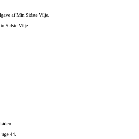
dgave af Min Sidste Vilje.
n Sidste Vilje.
døden.
i uge 44.