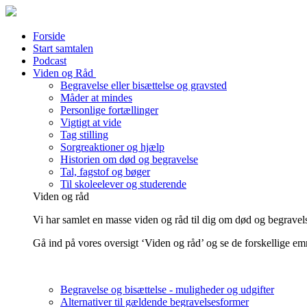
Forside
Start samtalen
Podcast
Viden og Råd
Begravelse eller bisættelse og gravsted
Måder at mindes
Personlige fortællinger
Vigtigt at vide
Tag stilling
Sorgreaktioner og hjælp
Historien om død og begravelse
Tal, fagstof og bøger
Til skoleelever og studerende
Viden og råd
Vi har samlet en masse viden og råd til dig om død og begravels
Gå ind på vores oversigt ‘Viden og råd’ og se de forskellige em
Begravelse og bisættelse - muligheder og udgifter
Alternativer til gældende begravelsesformer