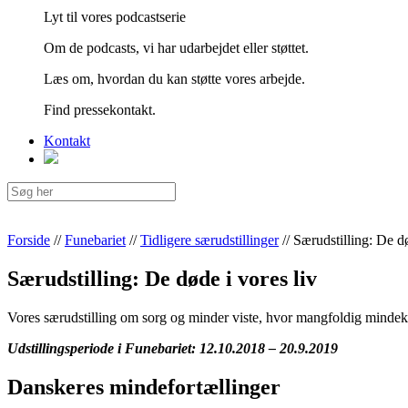
Lyt til vores podcastserie
Om de podcasts, vi har udarbejdet eller støttet.
Læs om, hvordan du kan støtte vores arbejde.
Find pressekontakt.
Kontakt
Forside
//
Funebariet
//
Tidligere særudstillinger
//
Særudstilling: De dø
Særudstilling: De døde i vores liv
Vores særudstilling om sorg og minder viste, hvor mangfoldig mindeku
Udstillingsperiode i Funebariet: 12.10.2018 – 20.9.2019
Danskeres mindefortællinger