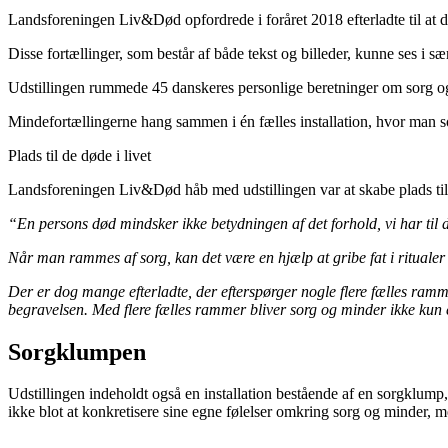
Landsforeningen Liv&Død opfordrede i foråret 2018 efterladte til at
Disse fortællinger, som består af både tekst og billeder, kunne ses i 
Udstillingen rummede 45 danskeres personlige beretninger om sorg o
Mindefortællingerne hang sammen i én fælles installation, hvor man s
Plads til de døde i livet
Landsforeningen Liv&Død håb med udstillingen var at skabe plads til 
“En persons død mindsker ikke betydningen af det forhold, vi har til 
Når man rammes af sorg, kan det være en hjælp at gribe fat i rituale
Der er dog mange efterladte, der efterspørger nogle flere fælles ram
begravelsen. Med flere fælles rammer bliver sorg og minder ikke kun 
Sorgklumpen
Udstillingen indeholdt også en installation bestående af en sorgklump, 
ikke blot at konkretisere sine egne følelser omkring sorg og minder,