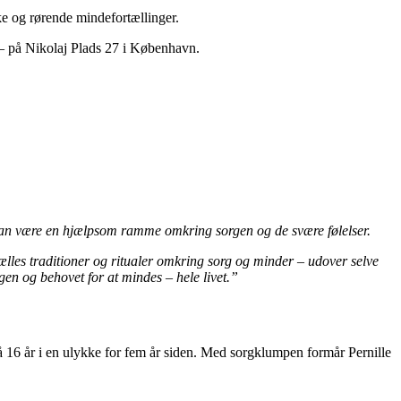
e og rørende mindefortællinger.
e – på Nikolaj Plads 27 i København.
r kan være en hjælpsom ramme omkring sorgen og de svære følelser.
lles traditioner og ritualer omkring sorg og minder – udover selve
en og behovet for at mindes – hele livet.”
 på 16 år i en ulykke for fem år siden. Med sorgklumpen formår Pernille