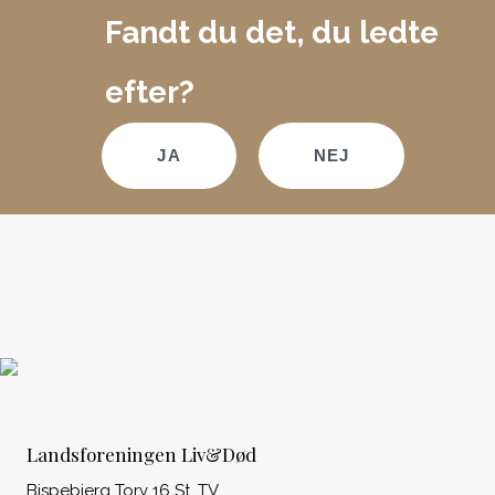
Fandt du det, du ledte
efter?
JA
NEJ
Landsforeningen Liv&Død
Bispebjerg Torv 16 St. TV