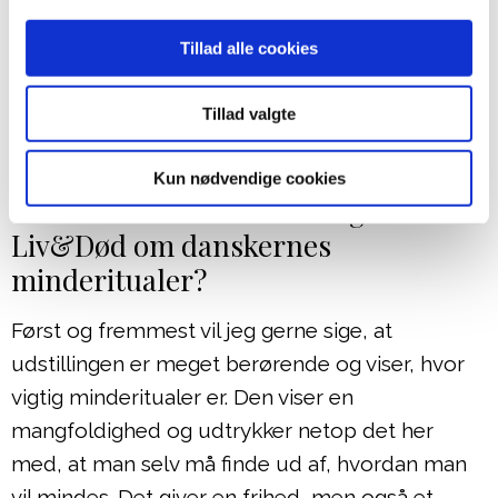
en måde et stort spillerum i Danmark – og på en
måde jo netop ikke, fordi vi ikke har noget
Tillad alle cookies
kulturbestemt.
Tillad valgte
Hvad siger udstillingen ”De døde i
vores liv – en udstilling om sorg og
Kun nødvendige cookies
minder” hos Landsforeningen
Liv&Død om danskernes
minderitualer?
Først og fremmest vil jeg gerne sige, at
udstillingen er meget berørende og viser, hvor
vigtig minderitualer er. Den viser en
mangfoldighed og udtrykker netop det her
med, at man selv må finde ud af, hvordan man
vil mindes. Det giver en frihed, men også et