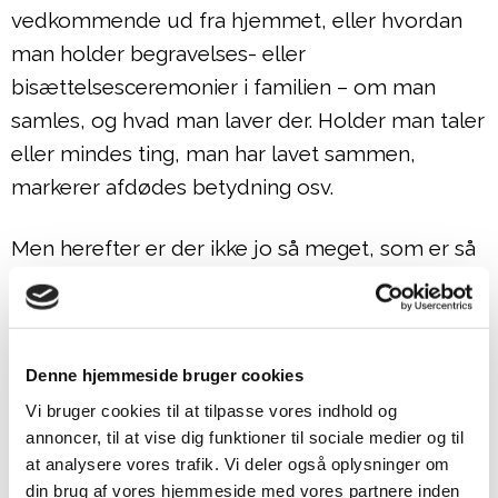
vedkommende ud fra hjemmet, eller hvordan
man holder begravelses- eller
bisættelsesceremonier i familien – om man
samles, og hvad man laver der. Holder man taler
eller mindes ting, man har lavet sammen,
markerer afdødes betydning osv.
Men herefter er der ikke jo så meget, som er så
kulturbestemt, så vidt jeg kan se. Hvis man
holder det op mod andre lande, så har de nogle
steder meget rige, kulturelle ritualer omkring at
Denne hjemmeside bruger cookies
mindes afdøde på – årsdage, Allehelgen eller De
Vi bruger cookies til at tilpasse vores indhold og
Dødes Dag i Mexico. Der er mange døde- og
annoncer, til at vise dig funktioner til sociale medier og til
minderitualer rundt omkring i verden.
at analysere vores trafik. Vi deler også oplysninger om
din brug af vores hjemmeside med vores partnere inden