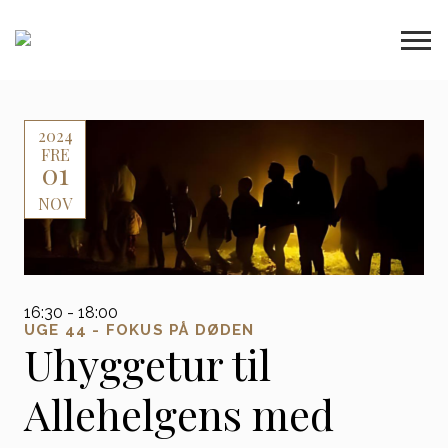
2024
FRE
01
NOV
16:30 - 18:00
UGE 44 - FOKUS PÅ DØDEN
Uhyggetur til
Allehelgens med