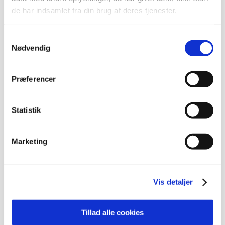
GÅ TIL MOESGAARD MUSEUM
de har indsamlet fra din brug af deres tjenester.
Samtykkevalg
Nødvendig
Præferencer
Kontakt os
Statistik
Landsforeningen Liv&Død
Bispebjerg Torv 16 St. TV
2400 København NV
Marketing
Tlf. 33 36 49 70
E-mail: info@livogdoed.dk
Vis detaljer
Tillad alle cookies