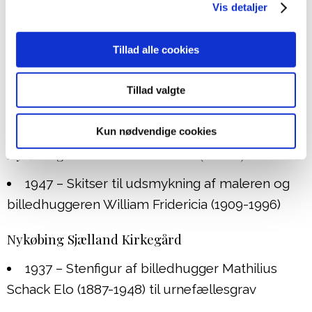
Vis detaljer
1941 – Muret søjle af billedhugger Mathilius
Schack Elo (1887-1948) til urnehave
Tillad alle cookies
Nykøbing Falster Kirkegård
Tillad valgte
1940 – Søjle af billedhugger Mathilius Schack
Elo (1887-1948) til urnefællesgrav
Kun nødvendige cookies
Nykøbing Falster Krematorium (lukket)
1947 – Skitser til udsmykning af maleren og
billedhuggeren William Fridericia (1909-1996)
Nykøbing Sjælland Kirkegård
1937 – Stenfigur af billedhugger Mathilius
Schack Elo (1887-1948) til urnefællesgrav