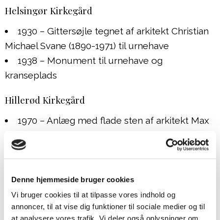
Helsingør Kirkegård
1930 – Gittersøjle tegnet af arkitekt Christian
Michael Svane (1890-1971) til urnehave
1938 – Monument til urnehave og
kranseplads
Hillerød Kirkegård
1970 – Anlæg med flade sten af arkitekt Max
Brüel (1927-1995) til urnefællesgrav
Holbæk Kirkegård
1965 – Bronzestatuen ‘Pige lægger en buket’
Denne hjemmeside bruger cookies
af billedhugger Johannes Christian Hansen
Vi bruger cookies til at tilpasse vores indhold og
annoncer, til at vise dig funktioner til sociale medier og til
(1903-1995) til urnefællesgrav
at analysere vores trafik. Vi deler også oplysninger om