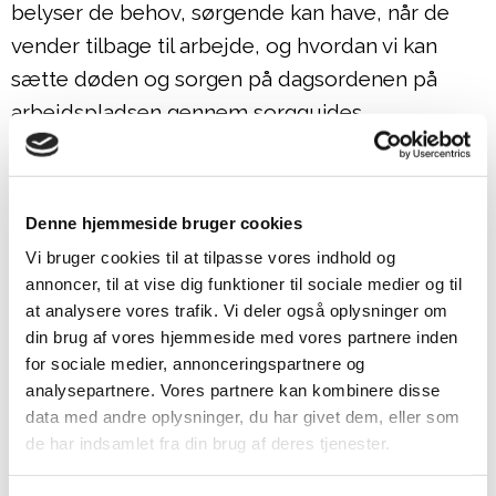
belyser de behov, sørgende kan have, når de
vender tilbage til arbejde, og hvordan vi kan
sætte døden og sorgen på dagsordenen på
arbejdspladsen gennem sorgguides.
Hør episoden her
.
Denne hjemmeside bruger cookies
4.
Episode: Om hvordan vi forstår og lever med
Vi bruger cookies til at tilpasse vores indhold og
sorgen
annoncer, til at vise dig funktioner til sociale medier og til
at analysere vores trafik. Vi deler også oplysninger om
Psykolog og forsker Mai-Britt Guldin fortalte
din brug af vores hjemmeside med vores partnere inden
om, hvordan forskningen i sorg har udviklet sig,
for sociale medier, annonceringspartnere og
og hvordan den har indflydelse på den
analysepartnere. Vores partnere kan kombinere disse
data med andre oplysninger, du har givet dem, eller som
sørgendes liv. Mai-Britt deler sin erfaring fra over
de har indsamlet fra din brug af deres tjenester.
20 år med mennesker, der har gennemgået tab,
sorg og livskriser. Hun omtaler sin nyeste bog,