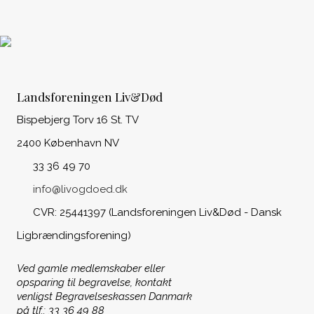
Landsforeningen Liv&Død
Bispebjerg Torv 16 St. TV
2400 København NV
33 36 49 70
info@livogdoed.dk
CVR: 25441397 (Landsforeningen Liv&Død - Dansk
Ligbrændingsforening)
Ved gamle medlemskaber eller
opsparing til begravelse, kontakt
venligst Begravelseskassen Danmark
på tlf.: 33 36 49 88