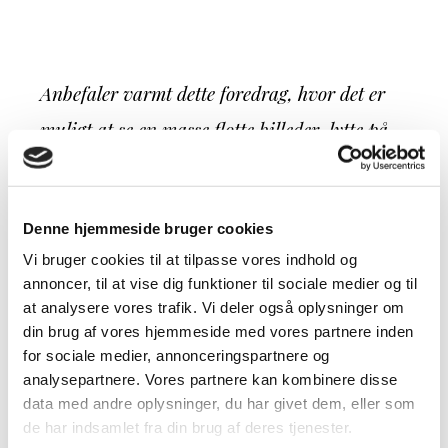
Anbefaler varmt dette foredrag, hvor det er
muligt at se en masse flotte billeder, lytte på
spændende fortællinger - der leveres på en
herlig 'nede-på-jorden-måde'. Kom afsted!
Denne hjemmeside bruger cookies
Oplevelsen vil helt sikker sætte en masse
Vi bruger cookies til at tilpasse vores indhold og
tanker i gang.
annoncer, til at vise dig funktioner til sociale medier og til
at analysere vores trafik. Vi deler også oplysninger om
din brug af vores hjemmeside med vores partnere inden
for sociale medier, annonceringspartnere og
analysepartnere. Vores partnere kan kombinere disse
Kan kun anbefales, super godt foredrag.
data med andre oplysninger, du har givet dem, eller som
de har indsamlet fra din brug af deres tjenester.