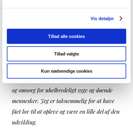
perspektiv. Det palliative, den lindrende,
behandling, pleje og omsorg, har for mig at se
Vis detaljer
- gennem de sidste 30-40 år - præsenteret et
afgørende skifte i den måde, man betragter
Tillad alle cookies
det uhelbredeligt syge og døende menneske i
Tillad valgte
sundhedsvæsenet. Ja, jeg vil faktisk tillade
mig at kalde det et paradigmeskifte, der har
Kun nødvendige cookies
gennemtrængt alle dele af pleje, behandling
og omsorg for uhelbredeligt syge og døende
mennesker. Jeg er taknemmelig for at have
fået lov til at opleve og være en lille del af den
udvikling.