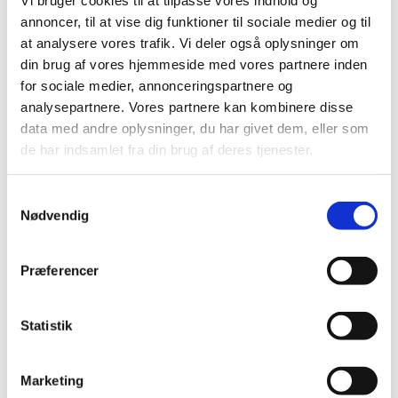
vildt meget liv i at leve. For virkeligheden er,
annoncer, til at vise dig funktioner til sociale medier og til
som den er. Den er vidunderlig, og så er den
at analysere vores trafik. Vi deler også oplysninger om
din brug af vores hjemmeside med vores partnere inden
helt vildt brutal.
for sociale medier, annonceringspartnere og
analysepartnere. Vores partnere kan kombinere disse
data med andre oplysninger, du har givet dem, eller som
de har indsamlet fra din brug af deres tjenester.
Efter Lottes tale fik Christian Busch ordet, og i
hans takketale fortalte han bl.a. om sit lange
Samtykkevalg
arbejde på Rigshospitalet:
Nødvendig
Præferencer
Det tog, jeg sprang på og kærligt blev sat på,
med et menneskesyn, et værdisæt, en etik,
Statistik
som understreger det enkelte menneskes
uerstattelighed, det var det palliative
Marketing