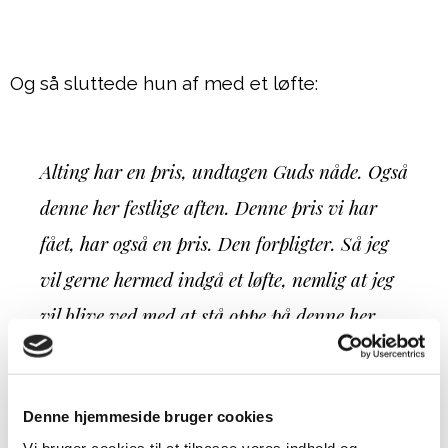
Og så sluttede hun af med et løfte:
Alting har en pris, undtagen Guds nåde. Også
denne her festlige aften. Denne pris vi har
fået, har også en pris. Den forpligter. Så jeg
vil gerne hermed indgå et løfte, nemlig at jeg
vil blive ved med at stå oppe på denne her
ølkasse, jeg står på, og sige til alle jeg møder,
at den er god nok; døden har også med dig at
Denne hjemmeside bruger cookies
gøre. Og når vi erkender det, så er der helt
Vi bruger cookies til at tilpasse vores indhold og