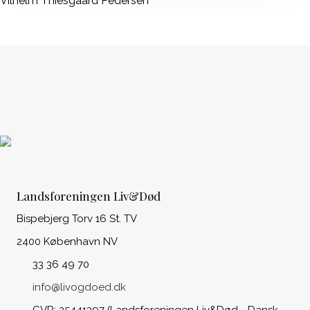
Vilhelm Thiesgaard Pedersen
Landsforeningen Liv&Død
Bispebjerg Torv 16 St. TV
2400 København NV
33 36 49 70
info@livogdoed.dk