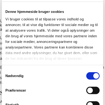
Denne hjemmeside bruger cookies
Vi bruger cookies til at tilpasse vores indhold og
Udstillingen ‘5’ var også en undersøgelse af, hvordan man
annoncer, til at vise dig funktioner til sociale medier og til
kan formidle livet og døden → emner som kan være svære
at snakke om og reflektere omkring.
at analysere vores trafik. Vi deler også oplysninger om
din brug af vores hjemmeside med vores partnere inden
Udstillingens fem forskellige fokusområder tog hver især
for sociale medier, annonceringspartnere og
udgangspunkt i et aspekt omkring livet og døden, og
analysepartnere. Vores partnere kan kombinere disse
udarbejdelsen af hvert værk havde desuden et benspænd i
data med andre oplysninger, du har givet dem, eller som
forhold til hvilke metoder og medier, der måtte anvendes til
at udvikle værkerne.
de har indsamlet fra din brug af deres tjenester.
Bidraget til udstillingen ‘5’ blev vist i Liv&Døds udstillingsrum
Samtykkevalg
i en periode henover en måned og var en del af Funebariet
Nødvendig
som en særudstilling – og skulle dermed bidrage til at rejse
forskellige spørgsmål til refleksion om livet og døden.
Præferencer
Skabere af udstillingen:
Alfred Bjørn Viderø
Statistik