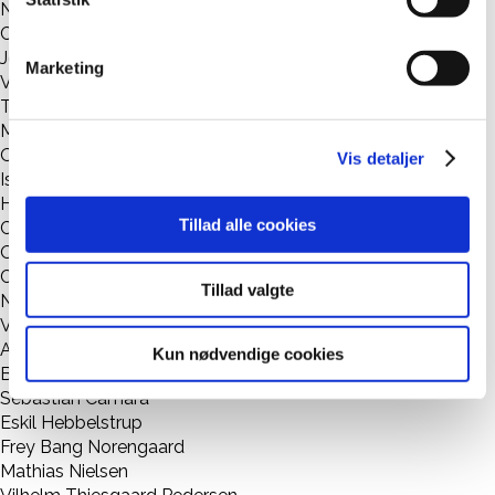
Naëlle Sky
Caroline Gørtz
Johan Olesen
Marketing
Viola-My Ambo
Tobias Lind
Mille Cornelia Gehl Jensen
Olivia Gullberg Skou
Vis detaljer
Isabella Havre Nelander
Halfdan Toksvig
Tillad alle cookies
Clara Thysgaard
Orbit Schiøler Mackerprang
Christian Buch
Tillad valgte
Nora Ray Abraham
Villads Hagen Juul
Amanda Styring Haapanen
Kun nødvendige cookies
Bertram Skov Bjørnlund
Sebastian Camara
Eskil Hebbelstrup
Frey Bang Norengaard
Mathias Nielsen