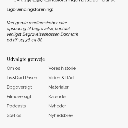
CVR: 25441397 (Landsforeningen Liv&Død - Dansk
Ligbrændingsforening)
Ved gamle medlemskaber eller
opsparing til begravelse, kontakt
venligst Begravelseskassen Danmark
på tlf.: 33 36 49 88
Udvalgte genveje
Om os
Vores historie
Liv&Død Prisen
Viden & Råd
Bogoversigt
Materialer
Filmoversigt
Kalender
Podcasts
Nyheder
Støt os
Nyhedsbrev