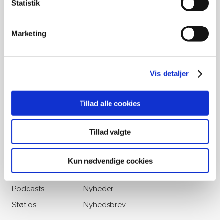
Statistik
CVR: 25441397 (Landsforeningen Liv&Død - Dansk
Ligbrændingsforening)
Marketing
Ved gamle medlemskaber eller
opsparing til begravelse, kontakt
venligst Begravelseskassen Danmark
Vis detaljer
på tlf.: 33 36 49 88
Tillad alle cookies
Udvalgte genveje
Om os
Vores historie
Tillad valgte
Liv&Død Prisen
Viden & Råd
Bogoversigt
Materialer
Kun nødvendige cookies
Filmoversigt
Kalender
Podcasts
Nyheder
Støt os
Nyhedsbrev