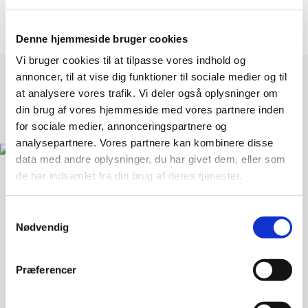
Denne hjemmeside bruger cookies
Vi bruger cookies til at tilpasse vores indhold og
annoncer, til at vise dig funktioner til sociale medier og til
at analysere vores trafik. Vi deler også oplysninger om
din brug af vores hjemmeside med vores partnere inden
for sociale medier, annonceringspartnere og
analysepartnere. Vores partnere kan kombinere disse
data med andre oplysninger, du har givet dem, eller som
de har indsamlet fra din brug af deres tjenester.
Landsforeningen Liv&Død
Samtykkevalg
Bispebjerg Torv 16 St. TV
Nødvendig
2400 København NV
Præferencer
33 36 49 70
info@livogdoed.dk