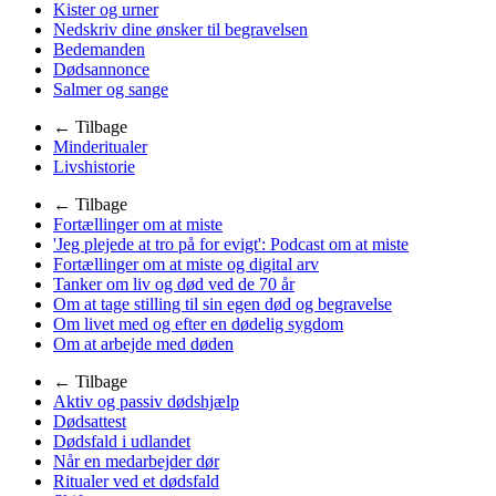
Kister og urner
Nedskriv dine ønsker til begravelsen
Bedemanden
Dødsannonce
Salmer og sange
← Tilbage
Minderitualer
Livshistorie
← Tilbage
Fortællinger om at miste
'Jeg plejede at tro på for evigt': Podcast om at miste
Fortællinger om at miste og digital arv
Tanker om liv og død ved de 70 år
Om at tage stilling til sin egen død og begravelse
Om livet med og efter en dødelig sygdom
Om at arbejde med døden
← Tilbage
Aktiv og passiv dødshjælp
Dødsattest
Dødsfald i udlandet
Når en medarbejder dør
Ritualer ved et dødsfald