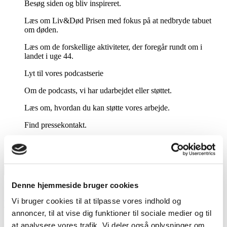
Besøg siden og bliv inspireret.
Læs om Liv&Død Prisen med fokus på at nedbryde tabuet
om døden.
Læs om de forskellige aktiviteter, der foregår rundt om i
landet i uge 44.
Lyt til vores podcastserie
Om de podcasts, vi har udarbejdet eller støttet.
Læs om, hvordan du kan støtte vores arbejde.
Find pressekontakt.
Kontakt
Denne hjemmeside bruger cookies
Forside
//
Bogoversigt
//
Livets afslutning – behandling, pleje og
Vi bruger cookies til at tilpasse vores indhold og
omsorg
annoncer, til at vise dig funktioner til sociale medier og til
at analysere vores trafik. Vi deler også oplysninger om