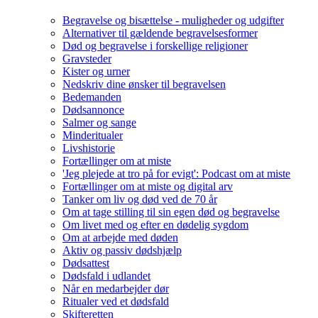
Begravelse og bisættelse - muligheder og udgifter
Alternativer til gældende begravelsesformer
Død og begravelse i forskellige religioner
Gravsteder
Kister og urner
Nedskriv dine ønsker til begravelsen
Bedemanden
Dødsannonce
Salmer og sange
Minderitualer
Livshistorie
Fortællinger om at miste
'Jeg plejede at tro på for evigt': Podcast om at miste
Fortællinger om at miste og digital arv
Tanker om liv og død ved de 70 år
Om at tage stilling til sin egen død og begravelse
Om livet med og efter en dødelig sygdom
Om at arbejde med døden
Aktiv og passiv dødshjælp
Dødsattest
Dødsfald i udlandet
Når en medarbejder dør
Ritualer ved et dødsfald
Skifteretten