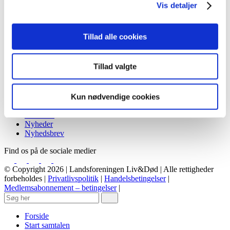
Vis detaljer
Udvalgte genveje
Om os
Liv&Død Prisen
Tillad alle cookies
Bogoversigt
Filmoversigt
Podcasts
Tillad valgte
Støt os
Vores historie
Viden & Råd
Kun nødvendige cookies
Materialer
Kalender
Nyheder
Nyhedsbrev
Find os på de sociale medier
© Copyright 2026 | Landsforeningen Liv&Død | Alle rettigheder
forbeholdes |
Privatlivspolitik
|
Handelsbetingelser
|
Medlemsabonnement – betingelser
|
Forside
Start samtalen