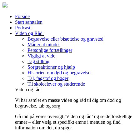
Forside
Start samtalen
Podcast
Viden og Råd
Begravelse eller bisættelse og gravsted
Måder at mindes
Personlige fortællinger
Vigtigt at vide
Tag stilling
Sorgreaktioner og hjælp
Historien om død og begravelse
Tal, fagstof og bøger
Til skoleelever og studerende
Viden og råd
Vi har samlet en masse viden og råd til dig om død og
begravelse, tab og sorg.
Gå ind på vores oversigt ‘Viden og råd’ og se de forskellige
emner – eller vælg et specifikt emne i menuen og find
information om det, du søger.