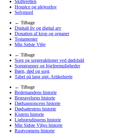
Skifteretten
Hospice og plejeorlov
Selvmord
← Tilbage
Digitalt liv og digital arv
Donation af krop og organer
Testamenter
Min Sidste Vilje
← Tilbage
Sorg og sorgreaktioner ved dødsfald
Sorggrupper og hjælpemuligheder
Børn, død og sorg
Tabet på lang sigt: Artikelserie
← Tilbage
Bedemandens historie
Begravelsens historie
Dødsannoncens historie
Dødsattestens historie
Kistens historie
Ligbrændingens historie
Min Sidste Viljes historie
Rustvognens historie