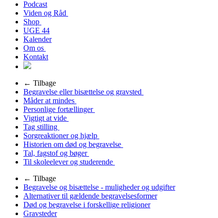
Podcast
Viden og Råd
Shop
UGE 44
Kalender
Om os
Kontakt
← Tilbage
Begravelse eller bisættelse og gravsted
Måder at mindes
Personlige fortællinger
Vigtigt at vide
Tag stilling
Sorgreaktioner og hjælp
Historien om død og begravelse
Tal, fagstof og bøger
Til skoleelever og studerende
← Tilbage
Begravelse og bisættelse - muligheder og udgifter
Alternativer til gældende begravelsesformer
Død og begravelse i forskellige religioner
Gravsteder