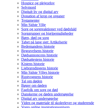
Hospice og plejeorlov
Selvmord
Digitalt liv og digital arv
Donation af krop og organer
Testamenter
Min Sidste Vilje
Sorg og sorgreaktioner ved dødsfald
Sorggrupper og hjælpemuligheder
Børn, død og sorg
Tabet på lang sigt: Artikelserie
Bedemandens historie
Begravelsens historie
Dødsannoncens historie
Dødsattestens historie
Kistens historie
Ligbrændingens historie
Min Sidste Viljes historie
Rustvognens historie
Tal om døden
Bøger om døden
Fagfolk om sorg og død
Danskerne og døden undersøgelse
Digital arv undersøgelse
Viden og materiale til skoleelever og studerende
Vores online inspirationsunivers