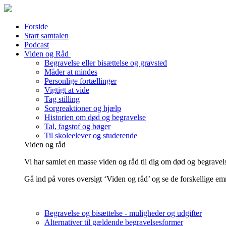
Forside
Start samtalen
Podcast
Viden og Råd
Begravelse eller bisættelse og gravsted
Måder at mindes
Personlige fortællinger
Vigtigt at vide
Tag stilling
Sorgreaktioner og hjælp
Historien om død og begravelse
Tal, fagstof og bøger
Til skoleelever og studerende
Viden og råd
Vi har samlet en masse viden og råd til dig om død og begravels
Gå ind på vores oversigt ‘Viden og råd’ og se de forskellige em
Begravelse og bisættelse - muligheder og udgifter
Alternativer til gældende begravelsesformer