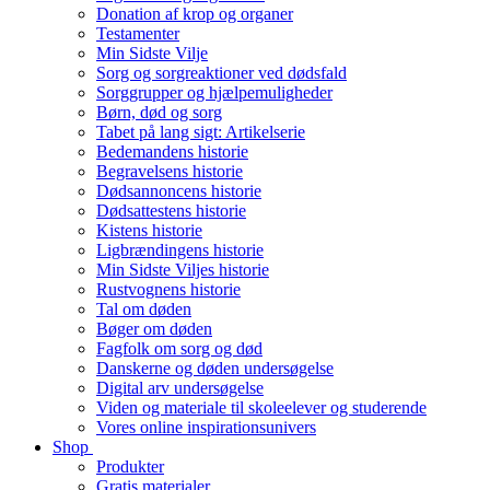
Donation af krop og organer
Testamenter
Min Sidste Vilje
Sorg og sorgreaktioner ved dødsfald
Sorggrupper og hjælpemuligheder
Børn, død og sorg
Tabet på lang sigt: Artikelserie
Bedemandens historie
Begravelsens historie
Dødsannoncens historie
Dødsattestens historie
Kistens historie
Ligbrændingens historie
Min Sidste Viljes historie
Rustvognens historie
Tal om døden
Bøger om døden
Fagfolk om sorg og død
Danskerne og døden undersøgelse
Digital arv undersøgelse
Viden og materiale til skoleelever og studerende
Vores online inspirationsunivers
Shop
Produkter
Gratis materialer