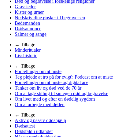
Død og begravelse i forskellige religioner
Gravsteder
Kister og urner
Nedskriv dine ønsker til begravelsen
Bedemanden
Dødsannonce
Salmer og sange
← Tilbage
Minderitualer
Livshistorie
← Tilbage
Fortællinger om at miste
'Jeg plejede at tro på for evigt': Podcast om at miste
Fortællinger om at miste og digital arv
Tanker om liv og død ved de 70 år
Om at tage stilling til sin egen død og begravelse
Om livet med og efter en dødelig sygdom
Om at arbejde med døden
← Tilbage
Aktiv og passiv dødshjælp
Dødsattest
Dødsfald i udlandet
Når en medarbejder dør