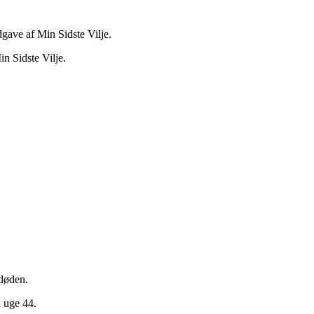
dgave af Min Sidste Vilje.
n Sidste Vilje.
døden.
i uge 44.