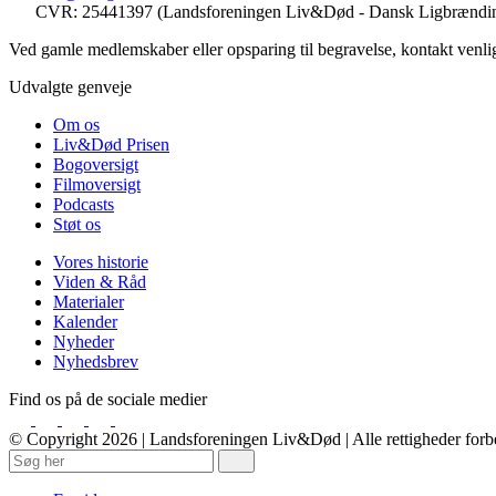
CVR: 25441397 (Landsforeningen Liv&Død - Dansk Ligbrændin
Ved gamle medlemskaber eller opsparing til begravelse, kontakt venli
Udvalgte genveje
Om os
Liv&Død Prisen
Bogoversigt
Filmoversigt
Podcasts
Støt os
Vores historie
Viden & Råd
Materialer
Kalender
Nyheder
Nyhedsbrev
Find os på de sociale medier
© Copyright 2026 | Landsforeningen Liv&Død | Alle rettigheder forb