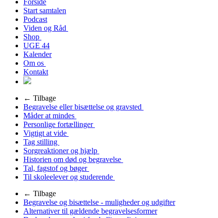
Forside
Start samtalen
Podcast
Viden og Råd
Shop
UGE 44
Kalender
Om os
Kontakt
← Tilbage
Begravelse eller bisættelse og gravsted
Måder at mindes
Personlige fortællinger
Vigtigt at vide
Tag stilling
Sorgreaktioner og hjælp
Historien om død og begravelse
Tal, fagstof og bøger
Til skoleelever og studerende
← Tilbage
Begravelse og bisættelse - muligheder og udgifter
Alternativer til gældende begravelsesformer