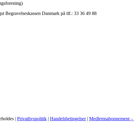
gsforening)
gst Begravelseskassen Danmark på tlf.: 33 36 49 88
eholdes |
Privatlivspolitik
|
Handelsbetingelser
|
Medlemsabonnement – b