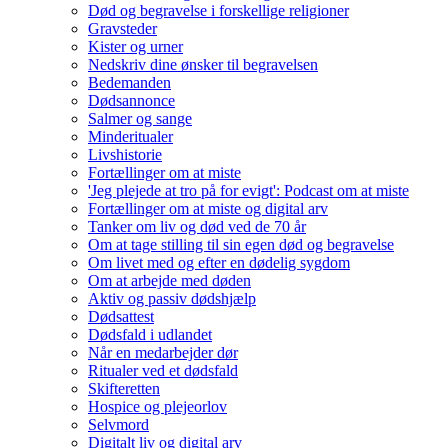
Død og begravelse i forskellige religioner
Gravsteder
Kister og urner
Nedskriv dine ønsker til begravelsen
Bedemanden
Dødsannonce
Salmer og sange
Minderitualer
Livshistorie
Fortællinger om at miste
'Jeg plejede at tro på for evigt': Podcast om at miste
Fortællinger om at miste og digital arv
Tanker om liv og død ved de 70 år
Om at tage stilling til sin egen død og begravelse
Om livet med og efter en dødelig sygdom
Om at arbejde med døden
Aktiv og passiv dødshjælp
Dødsattest
Dødsfald i udlandet
Når en medarbejder dør
Ritualer ved et dødsfald
Skifteretten
Hospice og plejeorlov
Selvmord
Digitalt liv og digital arv